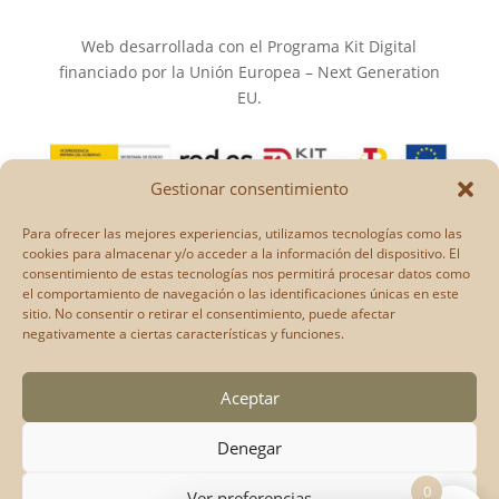
Web desarrollada con el Programa Kit Digital
financiado por la Unión Europea – Next Generation
EU.
Gestionar consentimiento
Los puntos de vista y las opiniones expresadas en la
Para ofrecer las mejores experiencias, utilizamos tecnologías como las
web son únicamente los del autor o autores y no
cookies para almacenar y/o acceder a la información del dispositivo. El
reflejan necesariamente los de la Unión Europea o la
consentimiento de estas tecnologías nos permitirá procesar datos como
el comportamiento de navegación o las identificaciones únicas en este
Comisión Europea.
sitio. No consentir o retirar el consentimiento, puede afectar
Ni la Unión Europea ni la Comisión Europea pueden
negativamente a ciertas características y funciones.
ser consideradas responsables de las mismas.
Aceptar
Denegar
0
Ver preferencias