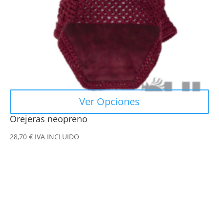
elegir
en
la
página
de
producto
Ver Opciones
Orejeras neopreno
28,70
€
IVA INCLUIDO
Este