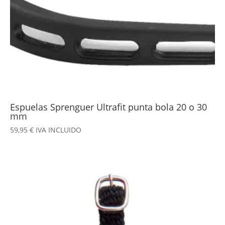
Espuelas Sprenguer Ultrafit punta bola 20 o 30
mm
59,95
€
IVA INCLUIDO
Este
producto
tiene
múltiples