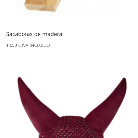
Sacabotas de madera
14,50
€
IVA INCLUIDO
Este
producto
tiene
múltiples
variantes.
Las
opciones
se
pueden