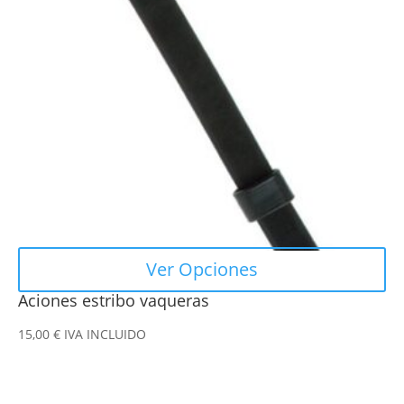
Las
opciones
se
pueden
elegir
en
la
página
de
producto
Ver Opciones
Aciones estribo vaqueras
15,00
€
IVA INCLUIDO