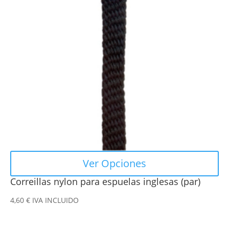
variantes.
Las
opciones
se
pueden
elegir
en
la
página
de
producto
Ver Opciones
Correillas nylon para espuelas inglesas (par)
4,60
€
IVA INCLUIDO