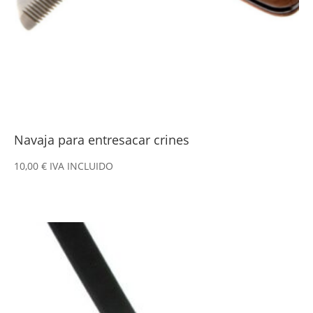
Navaja para entresacar crines
10,00
€
IVA INCLUIDO
Este
producto
tiene
múltiples
variantes.