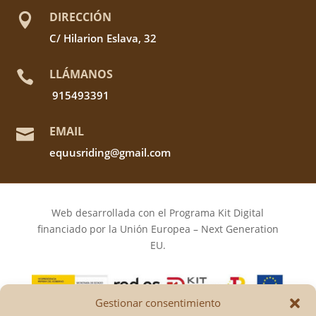
DIRECCIÓN

C/ Hilarion Eslava, 32
LLÁMANOS

915493391
EMAIL

equusriding@gmail.com
Web desarrollada con el Programa Kit Digital
financiado por la Unión Europea – Next Generation
EU.
Gestionar consentimiento