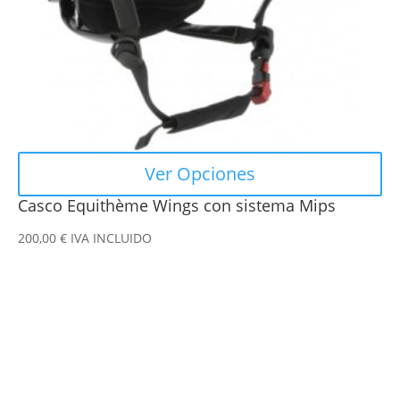
elegir
en
la
página
de
producto
Ver Opciones
Casco Equithème Wings con sistema Mips
200,00
€
IVA INCLUIDO
Este