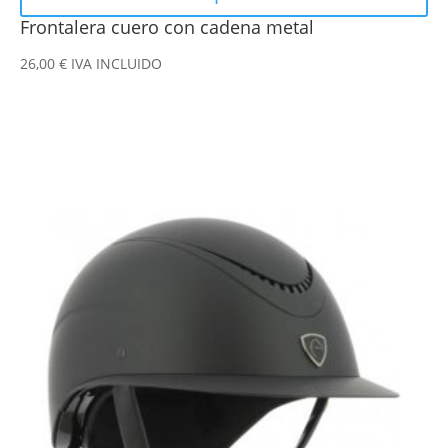
Frontalera cuero con cadena metal
26,00
€
IVA INCLUIDO
Este
producto
tiene
múltiples
variantes.
Las
opciones
se
pueden