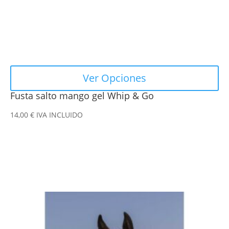
la
página
de
producto
Ver Opciones
Fusta salto mango gel Whip & Go
14,00
€
IVA INCLUIDO
Este
producto
tiene