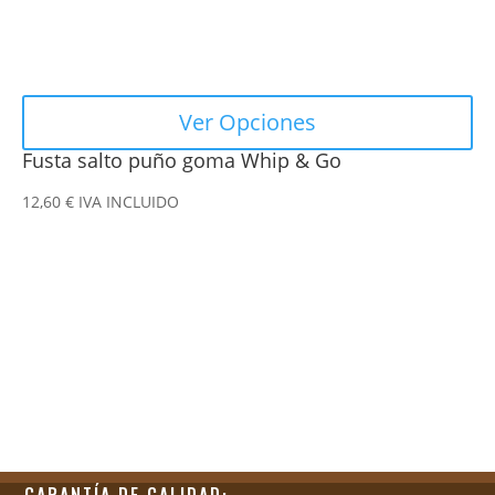
página
de
producto
Ver Opciones
Fusta salto puño goma Whip & Go
12,60
€
IVA INCLUIDO
GARANTÍA DE CALIDAD: