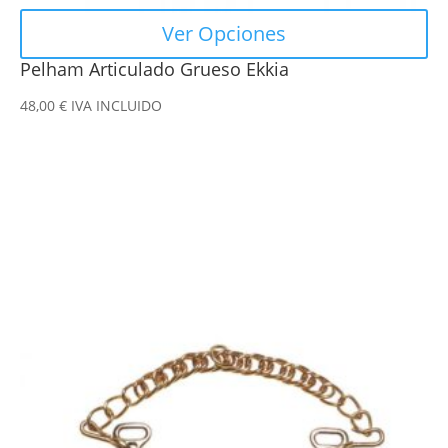
Ver Opciones
Pelham Articulado Grueso Ekkia
48,00
€
IVA INCLUIDO
Este
producto
tiene
múltiples
variantes.
Las
opciones