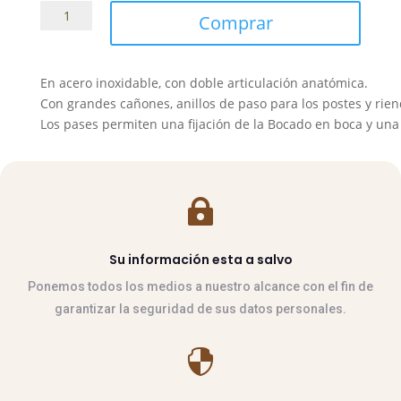
Filete
Comprar
Anillas
Doble
Articulado
En acero inoxidable, con doble articulación anatómica.
con
Con grandes cañones, anillos de paso para los postes y rien
Grosor
Los pases permiten una fijación de la Bocado en boca y una
de
21
mm
cantidad

Su información esta a salvo
Ponemos todos los medios a nuestro alcance con el fin de
garantizar la seguridad de sus datos personales.
