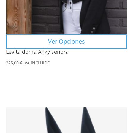
la
página
de
producto
Ver Opciones
Levita doma Anky señora
225,00
€
IVA INCLUIDO
Este
producto
tiene