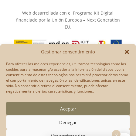
Web desarrollada con el Programa Kit Digital
financiado por la Unión Europea – Next Generation
EU.
Gestionar consentimiento
Los puntos de vista y las opiniones expresadas en la
Para ofrecer las mejores experiencias, utilizamos tecnologías como las
web son únicamente los del autor o autores y no
cookies para almacenar y/o acceder a la información del dispositivo. El
consentimiento de estas tecnologías nos permitirá procesar datos como
reflejan necesariamente los de la Unión Europea o la
el comportamiento de navegación o las identificaciones únicas en este
Comisión Europea.
sitio. No consentir o retirar el consentimiento, puede afectar
Ni la Unión Europea ni la Comisión Europea pueden
negativamente a ciertas características y funciones.
ser consideradas responsables de las mismas.
Aceptar
Denegar
0
Ver preferencias