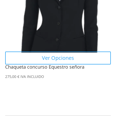
pueden
elegir
en
la
página
de
producto
Ver Opciones
Chaqueta concurso Equestro señora
275,00
€
IVA INCLUIDO