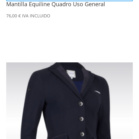
Mantilla Equiline Quadro Uso General
76,00
€
IVA INCLUIDO
Este
producto
tiene
múltiples
variantes.
Las
opciones
se
pueden
elegir