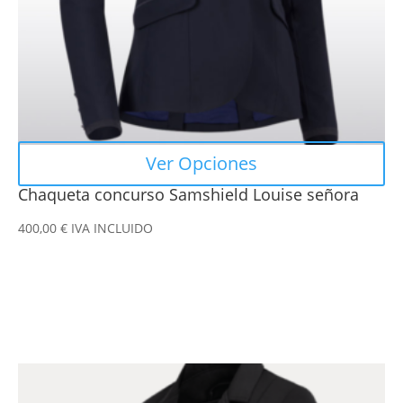
en
la
página
de
producto
Ver Opciones
Chaqueta concurso Samshield Louise señora
400,00
€
IVA INCLUIDO
Este
producto