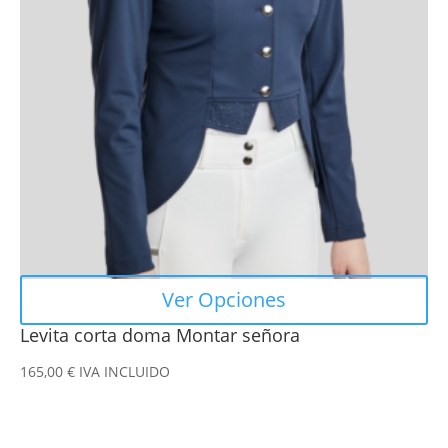
Las
opciones
se
pueden
elegir
en
la
página
de
producto
Ver Opciones
Levita corta doma Montar señora
165,00
€
IVA INCLUIDO