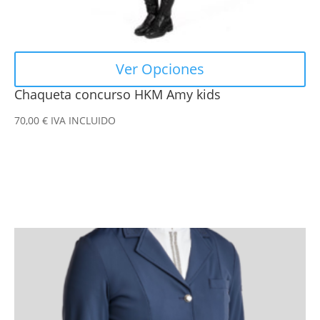
de
producto
Ver Opciones
Chaqueta concurso HKM Amy kids
70,00
€
IVA INCLUIDO
Este
producto
tiene
múltiples
variantes.