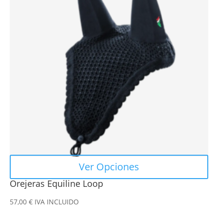
múltiples
variantes.
Las
opciones
se
pueden
elegir
en
la
página
de
producto
Ver Opciones
Orejeras Equiline Loop
57,00
€
IVA INCLUIDO