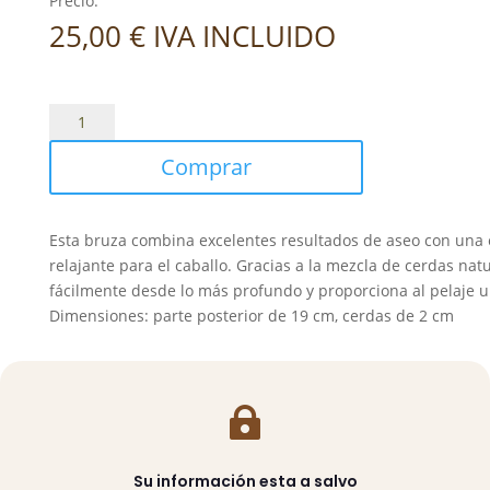
Precio:
25,00
€
IVA INCLUIDO
Bruza
de
Comprar
madera
Exclusive
Line
Esta bruza combina excelentes resultados de aseo con una
Waldhausen
relajante para el caballo. Gracias a la mezcla de cerdas nat
cantidad
fácilmente desde lo más profundo y proporciona al pelaje un
Dimensiones: parte posterior de 19 cm, cerdas de 2 cm

Su información esta a salvo