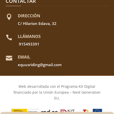
CONTACTAR
DIRECCIÓN

C/ Hilarion Eslava, 32
LLÁMANOS

915493391
EMAIL

equusriding@gmail.com
Web desarrollada con el Programa Kit Digital
financiado por la Unión Europea – Next Generation
EU.