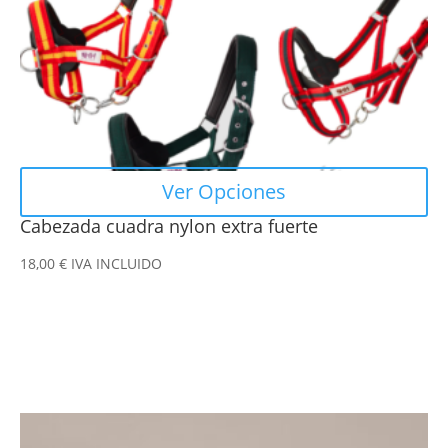
elegir
en
la
página
de
producto
Ver Opciones
Cabezada cuadra nylon extra fuerte
18,00
€
IVA INCLUIDO
Este