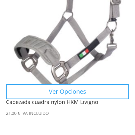
Las
opciones
se
pueden
elegir
en
la
página
de
producto
Ver Opciones
Cabezada cuadra nylon HKM Livigno
21,00
€
IVA INCLUIDO