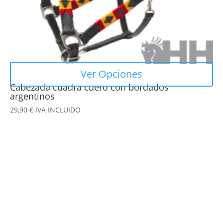
la
página
de
producto
Ver Opciones
Cabezada cuadra cuero con bordados
argentinos
29,90
€
IVA INCLUIDO