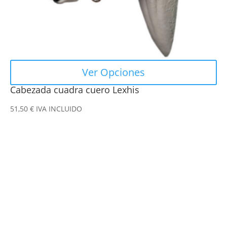
la
página
de
producto
Ver Opciones
Cabezada cuadra cuero Lexhis
51,50
€
IVA INCLUIDO
Este
producto
tiene