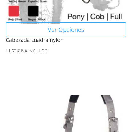
de
producto
Ver Opciones
Cabezada cuadra nylon
11,50
€
IVA INCLUIDO
Este
producto
tiene
múltiples
variantes.