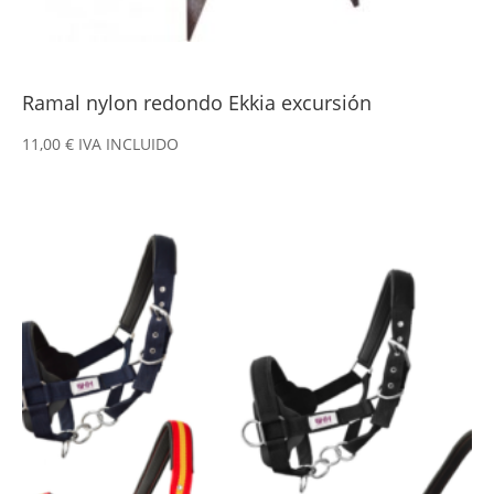
Ramal nylon redondo Ekkia excursión
11,00
€
IVA INCLUIDO
Este
producto
tiene
múltiples
variantes.
Las
opciones
se
pueden