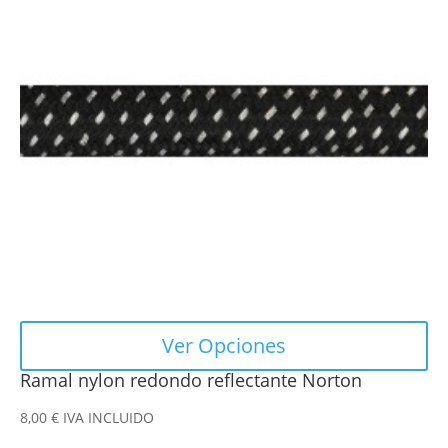
múltiples
variantes.
Las
opciones
se
pueden
elegir
en
la
página
de
producto
Ver Opciones
Ramal nylon redondo reflectante Norton
8,00
€
IVA INCLUIDO