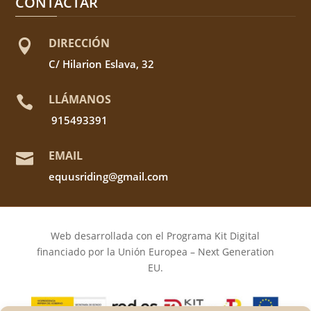
CONTACTAR
DIRECCIÓN

C/ Hilarion Eslava, 32
LLÁMANOS

915493391
EMAIL

equusriding@gmail.com
Web desarrollada con el Programa Kit Digital
financiado por la Unión Europea – Next Generation
EU.