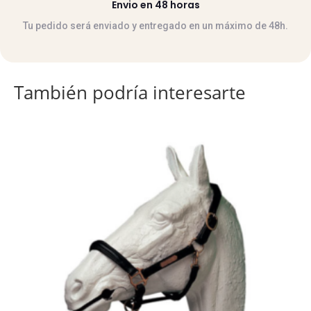
Envio en 48 horas
Tu pedido será enviado y entregado en un máximo de 48h.
También podría interesarte
Este
producto
tiene
múltiples
variantes.
Las
opciones
se
pueden
elegir
en