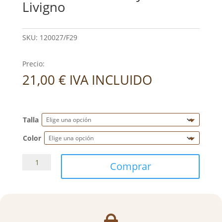
Livigno
SKU:
120027/F29
Precio:
21,00
€
IVA INCLUIDO
Talla
Color
Cabezada
Comprar
cuadra
nylon
HKM
Livigno
cantidad
