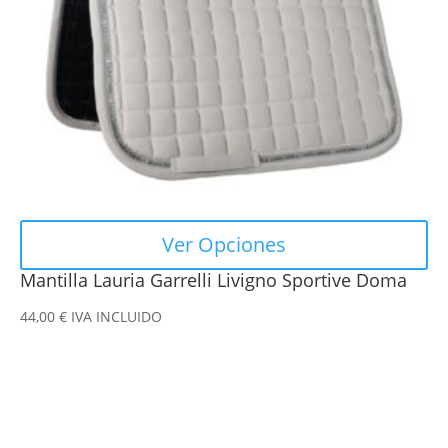
se
pueden
elegir
en
la
página
de
producto
Ver Opciones
Mantilla Lauria Garrelli Livigno Sportive Doma
44,00
€
IVA INCLUIDO