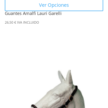
Ver Opciones
Guantes Amalfi Lauri Garelli
26,50
€
IVA INCLUIDO
Este
producto
tiene
múltiples
variantes.
Las
opciones
se