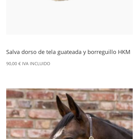
Salva dorso de tela guateada y borreguillo HKM
90,00
€
IVA INCLUIDO
Este
producto
tiene
múltiples
variantes.
Las