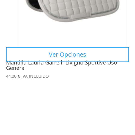
en
la
página
de
producto
Ver Opciones
Mantilla Lauria Garrelli Livigno Sportive Uso
General
44,00
€
IVA INCLUIDO