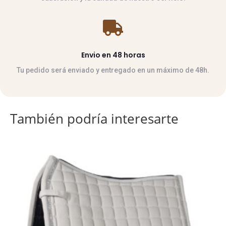

Envio en 48 horas
Tu pedido será enviado y entregado en un máximo de 48h.
También podría interesarte
Este
producto
tiene
múltiples
variantes.
Las
opciones