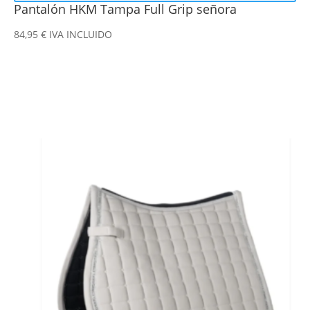
Pantalón HKM Tampa Full Grip señora
84,95
€
IVA INCLUIDO
Este
producto
tiene
múltiples
variantes.
Las
opciones
se
pueden
elegir