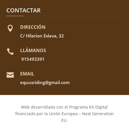
CONTACTAR
DIRECCIÓN

C/ Hilarion Eslava, 32
LLÁMANOS

915493391
EMAIL

equusriding@gmail.com
Web desarrollada con el Programa Kit Digital
financiado por la Unión Europea – Next Generation
EU.