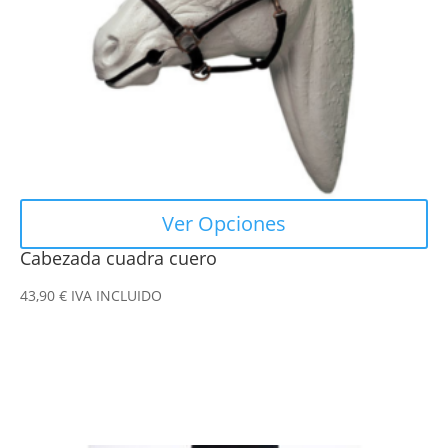
pueden
elegir
en
la
página
de
producto
Ver Opciones
Cabezada cuadra cuero
43,90
€
IVA INCLUIDO