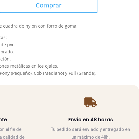
Comprar
 cuadra de nylon con forro de goma.
cas:
 de pvc.
dorado.
etón.
nes metálicas en los ojales.
ony (Pequeño), Cob (Mediano) y Full (Grande).

nte
Envio en 48 horas
n el fin de
Tu pedido será enviado y entregado en
la calidad de
un máximo de 48h.