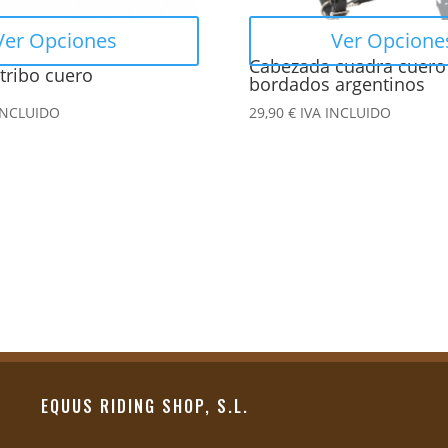
en
Ver Opciones
Ver Opcione
la
Cabezada cuadra cuero
tribo cuero
página
bordados argentinos
de
INCLUIDO
29,90
€
IVA INCLUIDO
producto
EQUUS RIDING SHOP, S.L.