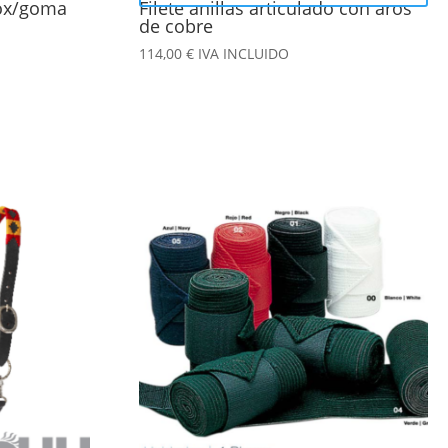
nox/goma
Filete anillas articulado con aros
página
de cobre
de
114,00
€
IVA INCLUIDO
producto
Este
producto
tiene
múltiples
variantes.
Las
opciones
se
pueden
elegir