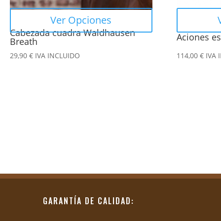
en
en
Ver Opciones
la
la
Cabezada cuadra Waldhausen
Aciones es
página
página
Breath
de
de
29,90
€
IVA INCLUIDO
114,00
€
IVA 
producto
producto
GARANTÍA DE CALIDAD: