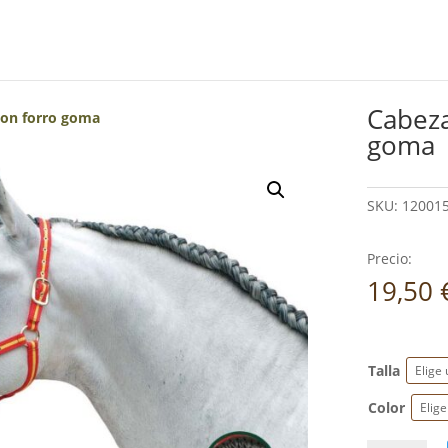
Cabeza
lon forro goma
goma
SKU:
12001
Precio:
19,50
Talla
Color