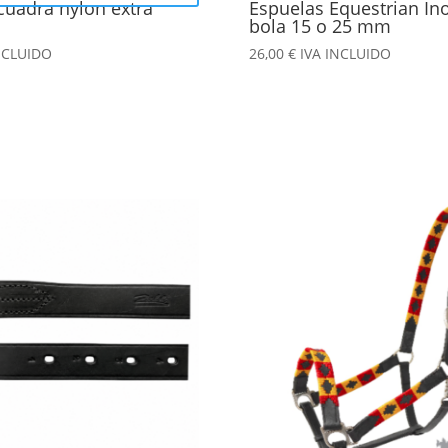
cuadra nylon extra
Espuelas Equestrian I
bola 15 o 25 mm
NCLUIDO
26,00
€
IVA INCLUIDO
Este
producto
tiene
múltiples
variantes.
Las
opciones
se
pueden
elegir