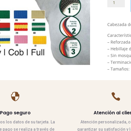
Cabezada
cuadra
nylon
forro
Cabezada de
goma
cantidad
Característi
– Reforzada
–
Hebillaje 
–
Sin mosqu
–
Terminacio
–
Tamaños: P


Pago seguro
Atención al clie
 los datos de su tarjeta. La
Atención personalizada, co
 pago se realiza a través de
garantizar su satisfación y 