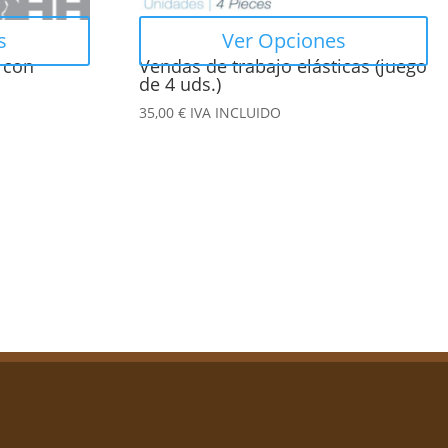
en
s
Ver Opciones
la
 con
Vendas de trabajo elásticas (juego
página
de 4 uds.)
de
35,00
€
IVA INCLUIDO
producto