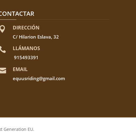
CONTACTAR
DIRECCIÓN

C/ Hilarion Eslava, 32
LLÁMANOS

915493391
EMAIL

equusriding@gmail.com
xt Generation EU.