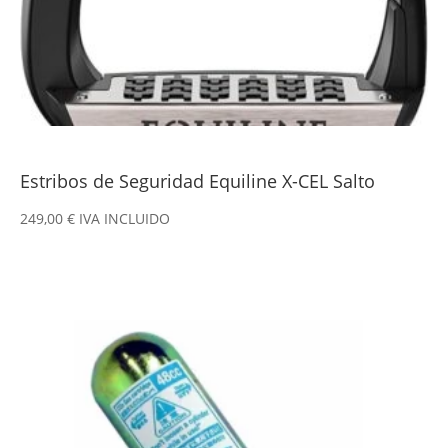
Estribos de Seguridad Equiline X-CEL Salto
249,00
€
IVA INCLUIDO
Este
producto
tiene
múltiples
variantes.
Las