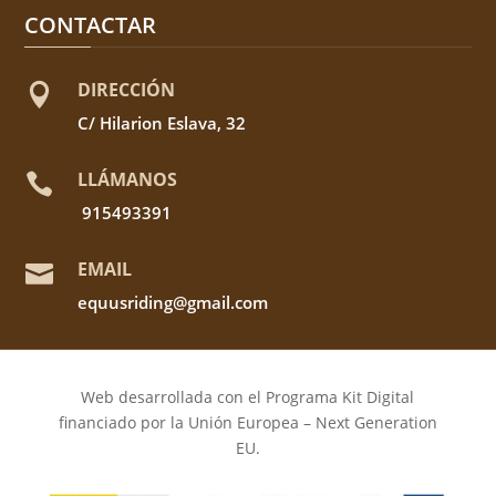
CONTACTAR
DIRECCIÓN

C/ Hilarion Eslava, 32
LLÁMANOS

915493391
EMAIL

equusriding@gmail.com
Web desarrollada con el Programa Kit Digital
financiado por la Unión Europea – Next Generation
EU.