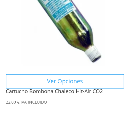
opciones
se
pueden
elegir
en
la
página
de
producto
Ver Opciones
Cartucho Bombona Chaleco Hit-Air CO2
22,00
€
IVA INCLUIDO