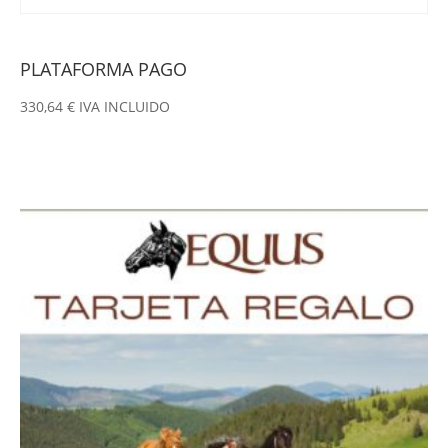
PLATAFORMA PAGO
330,64
€
IVA INCLUIDO
Este
producto
tiene
múltiples
variantes.
Las
opciones
se
pueden
elegir