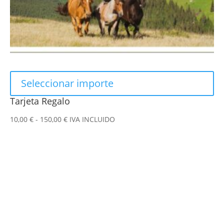
en
la
página
de
producto
Seleccionar importe
Tarjeta Regalo
Rango
10,00
€
-
150,00
€
IVA INCLUIDO
de
precios:
desde
10,00 €
hasta
150,00 €