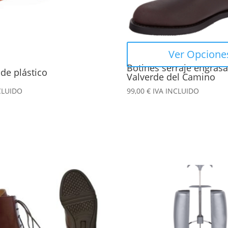
se
pueden
elegir
en
Ver Opcione
la
Botines serraje engras
de plástico
página
Valverde del Camino
de
CLUIDO
99,00
€
IVA INCLUIDO
producto