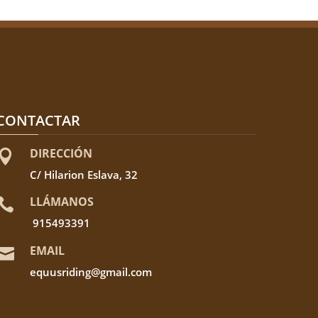
CONTACTAR
DIRECCIÓN

C/ Hilarion Eslava, 32
LLÁMANOS

915493391
EMAIL

equusriding@gmail.com