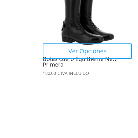
Las
opciones
se
pueden
elegir
en
Ver Opciones
la
Botas cuero Equithème New
página
Primera
de
180,00
€
IVA INCLUIDO
producto