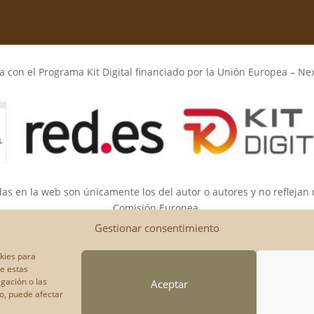
 con el Programa Kit Digital financiado por la Unión Europea – Ne
das en la web son únicamente los del autor o autores y no reflejan
Comisión Europea.
opea ni la Comisión Europea pueden ser consideradas responsable
Gestionar consentimiento
okies para
de estas
gación o las
Aceptar
to, puede afectar