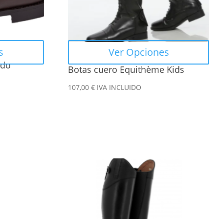
se
pueden
elegir
en
s
Ver Opciones
la
ado
Botas cuero Equithème Kids
página
de
107,00
€
IVA INCLUIDO
producto
Este
producto
tiene
múltiples
variantes.