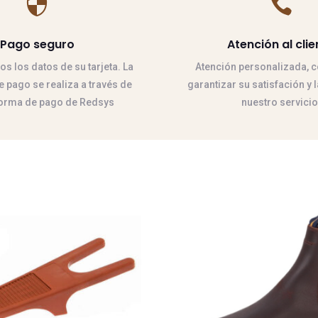


Pago seguro
Atención al clie
 los datos de su tarjeta. La
Atención personalizada, co
 pago se realiza a través de
garantizar su satisfación y 
forma de pago de Redsys
nuestro servicio
Este
producto
tiene
múltiples
variantes.
Las
opciones