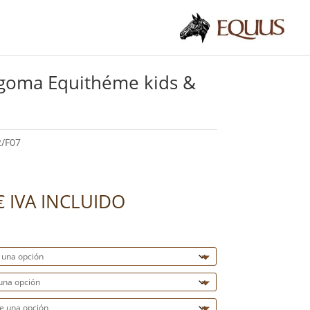
goma Equithéme kids &
/F07
€
IVA INCLUIDO