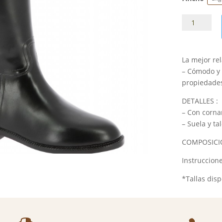
Botas
goma
Equithéme
kids
La mejor re
&
– Cómodo y 
adults
propiedades
cantidad
DETALLES :
– Con corna
– Suela y ta
COMPOSICIÓN
Instruccione
*Tallas disp