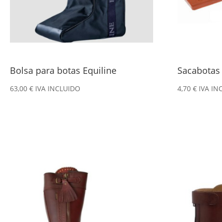
Bolsa para botas Equiline
Sacabotas 
63,00
€
IVA INCLUIDO
4,70
€
IVA IN
Este
Este
producto
producto
tiene
tiene
múltiples
múltiples
variantes.
variantes.