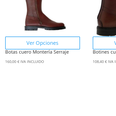
Las
Las
opciones
opciones
se
se
pueden
pueden
elegir
elegir
en
en
Ver Opciones
la
la
Botas cuero Montería Serraje
Botines cu
página
página
de
de
160,00
€
IVA INCLUIDO
108,40
€
IVA 
producto
producto