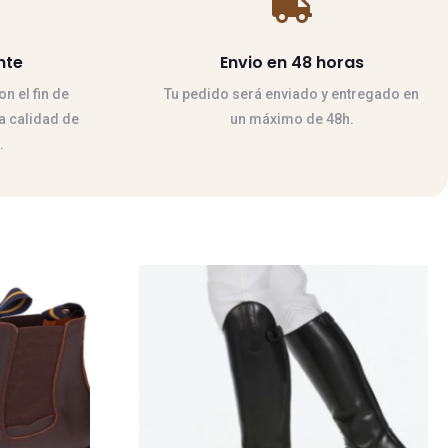

nte
Envio en 48 horas
n el fin de
Tu pedido será enviado y entregado en
la calidad de
un máximo de 48h.
.
Este
producto
tiene
múltiples
variantes.
Las
opciones