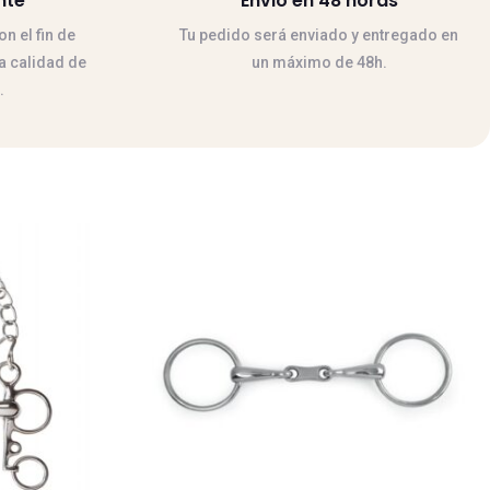
nte
Envio en 48 horas
n el fin de
Tu pedido será enviado y entregado en
la calidad de
un máximo de 48h.
.
Este
producto
tiene
múltiples
variantes.
Las
opciones
se
pueden