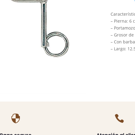
Hueco
Inox
Característi
con
– Pierna: 6 
Desveno
–
Portamozo
cantidad
–
Grosor de
–
Con barba
– Largo: 12.

