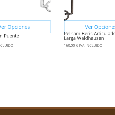
se
pueden
elegir
en
Ver Opciones
Ver Opcione
la
Pelham Beris Articulad
n Puente
página
Larga Waldhausen
de
NCLUIDO
160,00
€
IVA INCLUIDO
producto