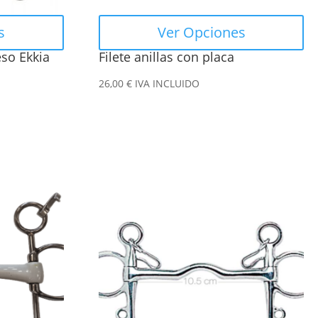
elegir
en
s
Ver Opciones
la
so Ekkia
Filete anillas con placa
página
de
26,00
€
IVA INCLUIDO
producto
Este
producto
tiene
múltiples
variantes.
Las
opciones