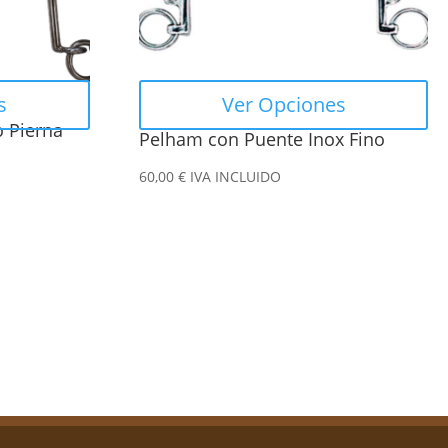
se
pueden
elegir
en
s
Ver Opciones
la
o Pierna
Pelham con Puente Inox Fino
página
de
60,00
€
IVA INCLUIDO
producto