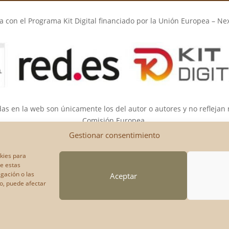
 con el Programa Kit Digital financiado por la Unión Europea – Ne
das en la web son únicamente los del autor o autores y no reflejan
Comisión Europea.
opea ni la Comisión Europea pueden ser consideradas responsable
Gestionar consentimiento
okies para
de estas
gación o las
Aceptar
to, puede afectar