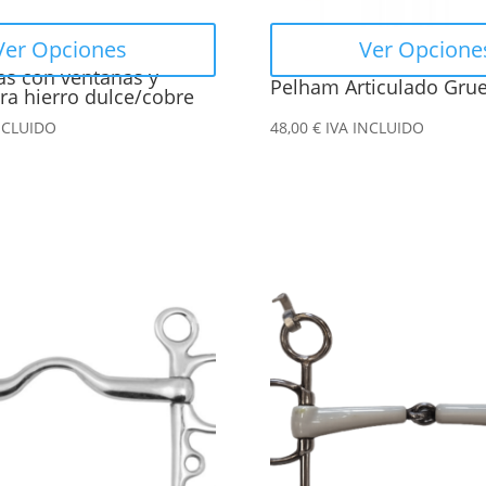
elegir
en
Ver Opciones
Ver Opcione
la
las con ventanas y
Pelham Articulado Grue
página
a hierro dulce/cobre
de
NCLUIDO
48,00
€
IVA INCLUIDO
producto
Este
producto
tiene
múltiples
variantes.
Las
opciones