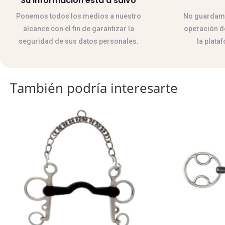
Su información esta a salvo
Ponemos todos los medios a nuestro
No guardamos
alcance con el fin de garantizar la
operación de
seguridad de sus datos personales.
la plata
También podría interesarte
Este
Este
producto
producto
tiene
tiene
múltiples
múltiples
variantes.
variantes.
Las
Las
opciones
opciones
se
se
pueden
pueden