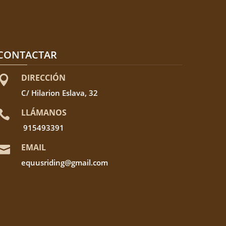
CONTACTAR
DIRECCIÓN

C/ Hilarion Eslava, 32
LLÁMANOS

915493391
EMAIL

equusriding@gmail.com