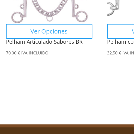
se
se
pueden
pueden
elegir
elegir
en
en
Ver Opciones
la
la
Pelham Articulado Sabores BR
Pelham co
página
página
de
de
70,00
€
IVA INCLUIDO
32,50
€
IVA I
producto
producto