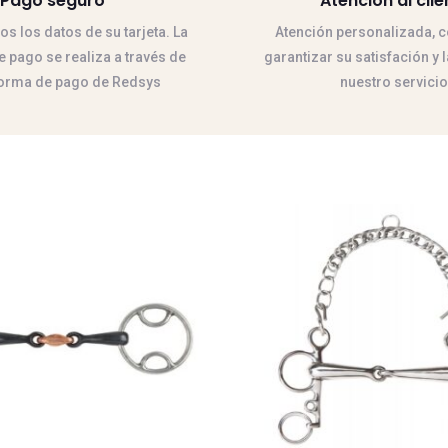
Pago seguro
Atención al clie
 los datos de su tarjeta. La
Atención personalizada, co
 pago se realiza a través de
garantizar su satisfación y 
forma de pago de Redsys
nuestro servicio
Este
producto
tiene
múltiples
variantes.
Las
opciones
se
pueden