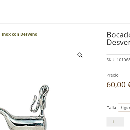
Bocad
 Inox con Desveno
Desve
SKU:
10106
Precio:
60,00
Talla
Bocado
Doma