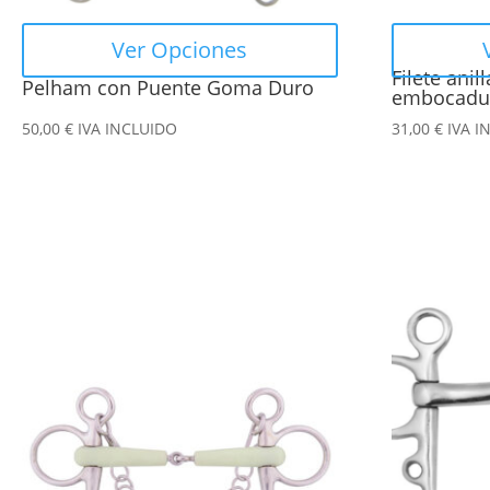
elegir
elegir
en
en
Ver Opciones
la
la
Filete anil
Pelham con Puente Goma Duro
página
página
embocadur
de
de
50,00
€
IVA INCLUIDO
31,00
€
IVA I
producto
producto
Este
Este
producto
producto
tiene
tiene
múltiples
múltiples
variantes.
variantes.
Las
Las
opciones
opciones