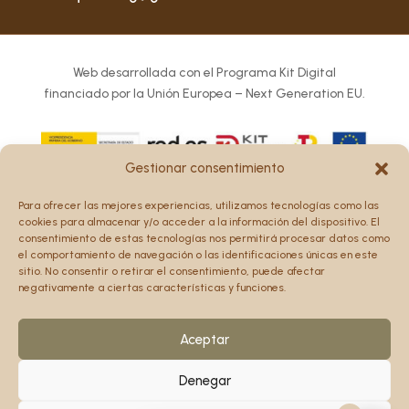
Web desarrollada con el Programa Kit Digital
financiado por la Unión Europea – Next Generation EU.
Gestionar consentimiento
Los puntos de vista y las opiniones expresadas en la web
Para ofrecer las mejores experiencias, utilizamos tecnologías como las
son únicamente los del autor o autores y no reflejan
cookies para almacenar y/o acceder a la información del dispositivo. El
necesariamente los de la Unión Europea o la Comisión
consentimiento de estas tecnologías nos permitirá procesar datos como
el comportamiento de navegación o las identificaciones únicas en este
Europea.
sitio. No consentir o retirar el consentimiento, puede afectar
Ni la Unión Europea ni la Comisión Europea pueden ser
negativamente a ciertas características y funciones.
consideradas responsables de las mismas.
Aceptar
Denegar