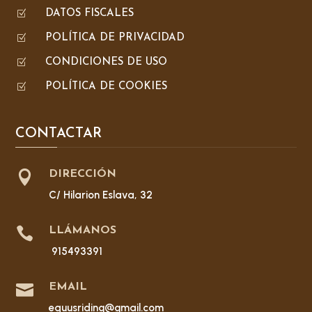
Z
DATOS FISCALES
Z
POLÍTICA DE PRIVACIDAD
Z
CONDICIONES DE USO
Z
POLÍTICA DE COOKIES
CONTACTAR

DIRECCIÓN
C/ Hilarion Eslava, 32

LLÁMANOS
915493391

EMAIL
equusriding@gmail.com