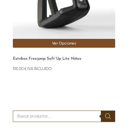
en
la
página
de
producto
Ver Opciones
Estribos Freejump Soft´Up Lite Niños
195,00
€
IVA INCLUIDO
Búsqueda
de
productos