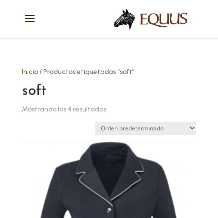
Inicio
/ Productos etiquetados “soft”
soft
Mostrando los 4 resultados
Este
producto
tiene
múltiples
variantes.
Las
opciones