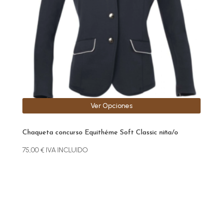
se
pueden
elegir
en
la
página
de
producto
Ver Opciones
Chaqueta concurso Equithéme Soft Classic niña/o
75,00
€
IVA INCLUIDO