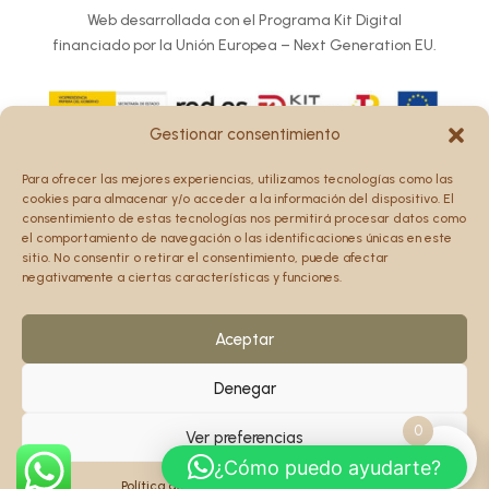
Web desarrollada con el Programa Kit Digital
financiado por la Unión Europea – Next Generation EU.
Gestionar consentimiento
Los puntos de vista y las opiniones expresadas en la web
Para ofrecer las mejores experiencias, utilizamos tecnologías como las
son únicamente los del autor o autores y no reflejan
cookies para almacenar y/o acceder a la información del dispositivo. El
necesariamente los de la Unión Europea o la Comisión
consentimiento de estas tecnologías nos permitirá procesar datos como
el comportamiento de navegación o las identificaciones únicas en este
Europea.
sitio. No consentir o retirar el consentimiento, puede afectar
Ni la Unión Europea ni la Comisión Europea pueden ser
negativamente a ciertas características y funciones.
consideradas responsables de las mismas.
Aceptar
Denegar
0
Ver preferencias
¿Cómo puedo ayudarte?
Política de cookies
Política de privacidad