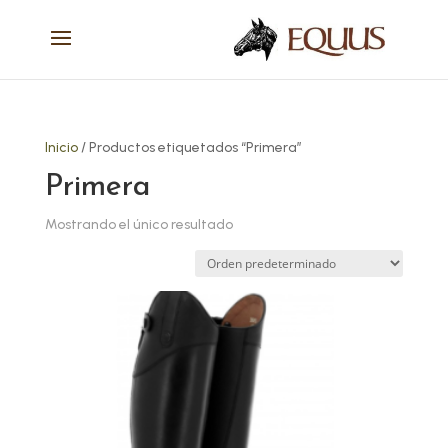
Inicio
/ Productos etiquetados “Primera”
Primera
Mostrando el único resultado
Este
producto
tiene
múltiples
variantes.
Las
opciones