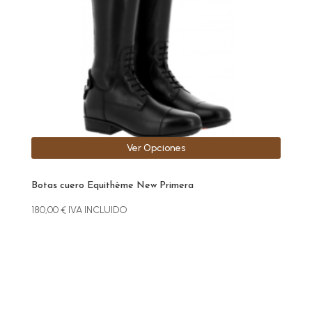
se
pueden
elegir
en
la
página
de
producto
Ver Opciones
Botas cuero Equithème New Primera
180,00
€
IVA INCLUIDO