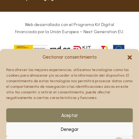
Web desarrollada con el Programa Kit Digital
financiado por la Unión Europea – Next Generation EU.
Gestionar consentimiento
Los puntos de vista y las opiniones expresadas en la web
Para ofrecer las mejores experiencias, utilizamos tecnologías como las
son únicamente los del autor o autores y no reflejan
cookies para almacenar y/o acceder a la información del dispositivo. El
necesariamente los de la Unión Europea o la Comisión
consentimiento de estas tecnologías nos permitirá procesar datos como
el comportamiento de navegación o las identificaciones únicas en este
Europea.
sitio. No consentir o retirar el consentimiento, puede afectar
Ni la Unión Europea ni la Comisión Europea pueden ser
negativamente a ciertas características y funciones.
consideradas responsables de las mismas.
Aceptar
Denegar