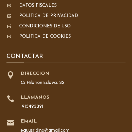
Z
DATOS FISCALES
Z
POLÍTICA DE PRIVACIDAD
Z
CONDICIONES DE USO
Z
POLÍTICA DE COOKIES
CONTACTAR

DIRECCIÓN
C/ Hilarion Eslava, 32

LLÁMANOS
915493391

EMAIL
equusriding@gmail.com