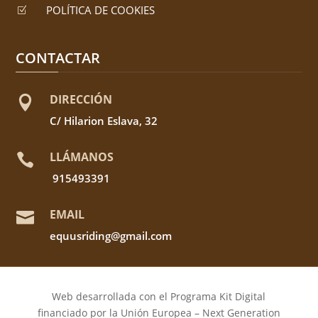
POLÍTICA DE COOKIES
Z
CONTACTAR
DIRECCIÓN

C/ Hilarion Eslava, 32
LLÁMANOS

915493391
EMAIL

equusriding@gmail.com
Web desarrollada con el Programa Kit Digital
financiado por la Unión Europea – Next Generation