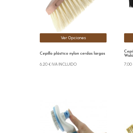
se
pueden
elegir
en
la
Ver Opciones
página
de
Cepi
producto
Cepillo plástico nylon cerdas largas
Wald
6,20
€
IVA INCLUIDO
7,00