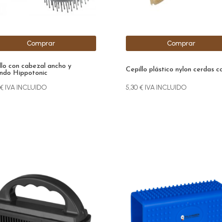
Comprar
Comprar
llo con cabezal ancho y
Cepillo plástico nylon cerdas c
ndo Hippotonic
€
IVA INCLUIDO
5,30
€
IVA INCLUIDO
Este
producto
tiene
múltiples
variantes.
Las
opciones