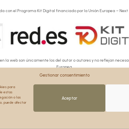
da con el Programa Kit Digital financiado por la Unión Europea – Next
 en la web son únicamente los del autor o autores y no reflejan neces
Europea.
Europea ni la Comisión Europea pueden ser consideradas responsables d
Gestionar consentimiento
okies para
de estas
egación o las
Aceptar
to, puede afectar