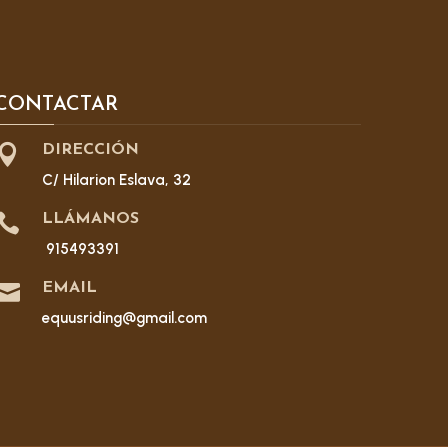
CONTACTAR

DIRECCIÓN
C/ Hilarion Eslava, 32

LLÁMANOS
915493391

EMAIL
equusriding@gmail.com