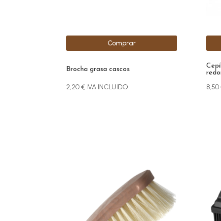
Comprar
Cepi
Brocha grasa cascos
redo
2,20
€
IVA INCLUIDO
8,50
Este
producto
tiene
múltiples
variantes.
Las
opciones