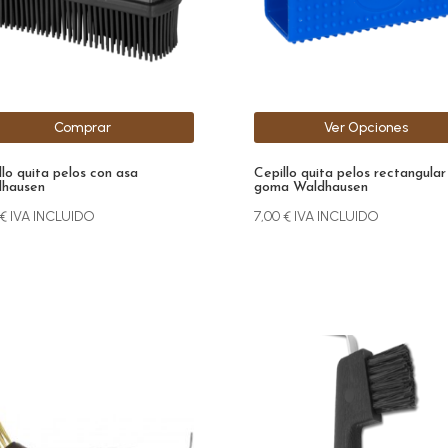
se
pueden
elegir
en
la
Comprar
Ver Opciones
página
de
llo quita pelos con asa
Cepillo quita pelos rectangular
producto
hausen
goma Waldhausen
€
IVA INCLUIDO
7,00
€
IVA INCLUIDO