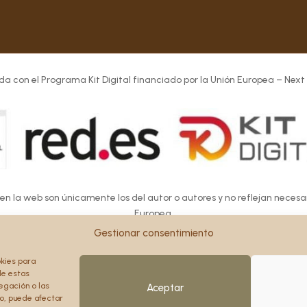
da con el Programa Kit Digital financiado por la Unión Europea – Next
 en la web son únicamente los del autor o autores y no reflejan neces
Europea.
Europea ni la Comisión Europea pueden ser consideradas responsables d
Gestionar consentimiento
okies para
de estas
egación o las
Aceptar
to, puede afectar