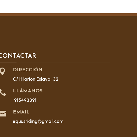
CONTACTAR

DIRECCIÓN
C/ Hilarion Eslava, 32

LLÁMANOS
915493391

EMAIL
equusriding@gmail.com