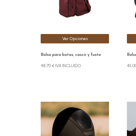
se
pueden
elegir
en
la
Ver Opciones
página
de
producto
Bolsa para botas, casco y fusta
Bols
48,70
€
IVA INCLUIDO
45,0
Este
Este
producto
prod
tiene
tien
múltiples
múlt
variantes.
vari