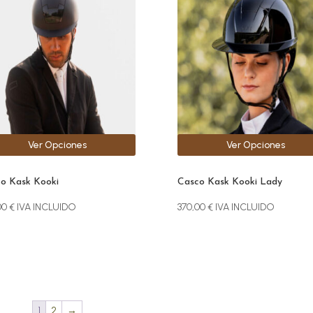
iples
múltiples
antes.
variantes.
Las
ones
opciones
se
den
pueden
r
elegir
en
la
Ver Opciones
Ver Opciones
na
página
de
ucto
producto
o Kask Kooki
Casco Kask Kooki Lady
00
€
IVA INCLUIDO
370,00
€
IVA INCLUIDO
1
2
→