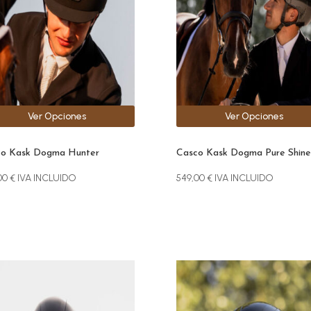
Las
ones
opciones
se
den
pueden
r
elegir
en
la
Ver Opciones
Ver Opciones
na
página
de
ucto
producto
co Kask Dogma Hunter
Casco Kask Dogma Pure Shine
00
€
IVA INCLUIDO
549,00
€
IVA INCLUIDO
Este
ucto
producto
e
tiene