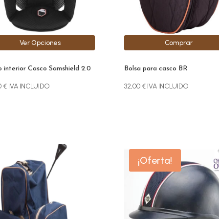
den
r
Ver Opciones
Comprar
na
ucto
o interior Casco Samshield 2.0
Bolsa para casco BR
0
€
IVA INCLUIDO
32,00
€
IVA INCLUIDO
Este
¡Oferta!
producto
tiene
múltiples
variantes.
Las
opciones