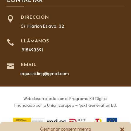
CONTACTAR

DIRECCIÓN
C/ Hilarion Eslava, 32

LLÁMANOS
915493391

EMAIL
equusriding@gmail.com
Web desarrollada con el Programa Kit Digital
financiado por la Unión Europea – Next Generation EU.
Gestionar consentimiento