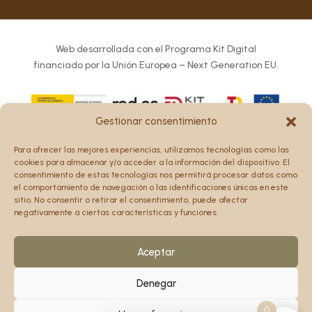
Web desarrollada con el Programa Kit Digital
financiado por la Unión Europea – Next Generation EU.
Gestionar consentimiento
Los puntos de vista y las opiniones expresadas en la web
Para ofrecer las mejores experiencias, utilizamos tecnologías como las
son únicamente los del autor o autores y no reflejan
cookies para almacenar y/o acceder a la información del dispositivo. El
necesariamente los de la Unión Europea o la Comisión
consentimiento de estas tecnologías nos permitirá procesar datos como
el comportamiento de navegación o las identificaciones únicas en este
Europea.
sitio. No consentir o retirar el consentimiento, puede afectar
Ni la Unión Europea ni la Comisión Europea pueden ser
negativamente a ciertas características y funciones.
consideradas responsables de las mismas.
Aceptar
Denegar
0