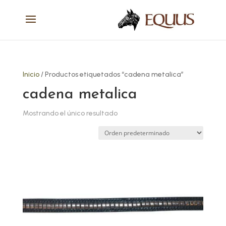
Inicio
/ Productos etiquetados “cadena metalica”
cadena metalica
Mostrando el único resultado
Este
producto
tiene
múltiples
variantes.
Las
opciones