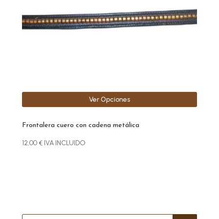
se
pueden
elegir
en
la
página
de
producto
Ver Opciones
Frontalera cuero con cadena metálica
12,00
€
IVA INCLUIDO
Búsqueda