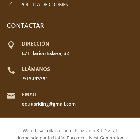
POLÍTICA DE COOKIES
Z
CONTACTAR
DIRECCIÓN

C/ Hilarion Eslava, 32
LLÁMANOS

915493391
EMAIL

equusriding@gmail.com
Web desarrollada con el Programa Kit Digital
financiado por la Unión Europea – Next Generation