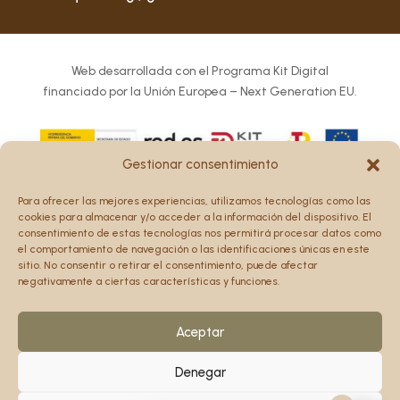
Web desarrollada con el Programa Kit Digital
financiado por la Unión Europea – Next Generation EU.
Gestionar consentimiento
Los puntos de vista y las opiniones expresadas en la web
Para ofrecer las mejores experiencias, utilizamos tecnologías como las
son únicamente los del autor o autores y no reflejan
cookies para almacenar y/o acceder a la información del dispositivo. El
necesariamente los de la Unión Europea o la Comisión
consentimiento de estas tecnologías nos permitirá procesar datos como
el comportamiento de navegación o las identificaciones únicas en este
Europea.
sitio. No consentir o retirar el consentimiento, puede afectar
Ni la Unión Europea ni la Comisión Europea pueden ser
negativamente a ciertas características y funciones.
consideradas responsables de las mismas.
Aceptar
Denegar