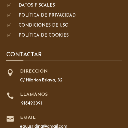
Z
DATOS FISCALES
Z
POLÍTICA DE PRIVACIDAD
Z
CONDICIONES DE USO
Z
POLÍTICA DE COOKIES
CONTACTAR

DIRECCIÓN
C/ Hilarion Eslava, 32

LLÁMANOS
915493391

EMAIL
equusriding@gmail.com