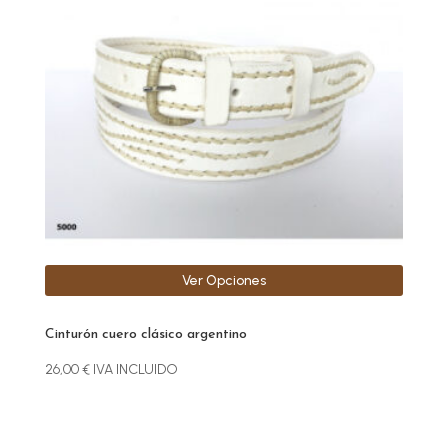
variantes.
Las
opciones
se
pueden
elegir
en
la
página
de
producto
Ver Opciones
Cinturón cuero clásico argentino
26,00
€
IVA INCLUIDO