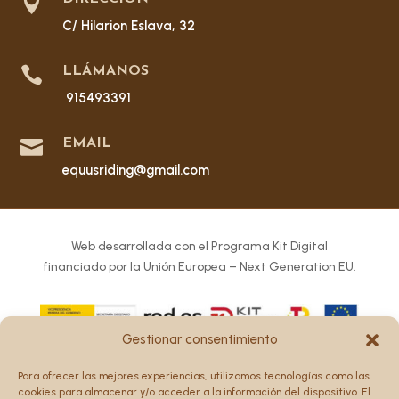

C/ Hilarion Eslava, 32

LLÁMANOS
915493391

EMAIL
equusriding@gmail.com
Web desarrollada con el Programa Kit Digital
financiado por la Unión Europea – Next Generation EU.
Gestionar consentimiento
Los puntos de vista y las opiniones expresadas en la web
Para ofrecer las mejores experiencias, utilizamos tecnologías como las
son únicamente los del autor o autores y no reflejan
cookies para almacenar y/o acceder a la información del dispositivo. El