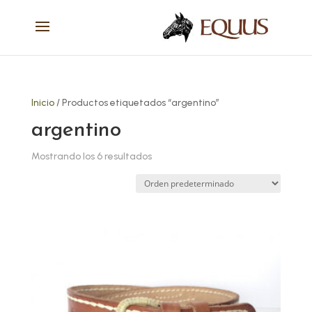
Inicio
/ Productos etiquetados “argentino”
argentino
Mostrando los 6 resultados
Este
producto
tiene
múltiples
variantes.
Las
opciones