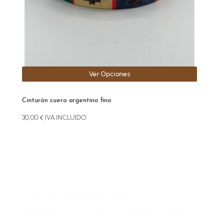
en
la
página
de
producto
Ver Opciones
Cinturón cuero argentino fino
30,00
€
IVA INCLUIDO
Este
producto
tiene
múltiples