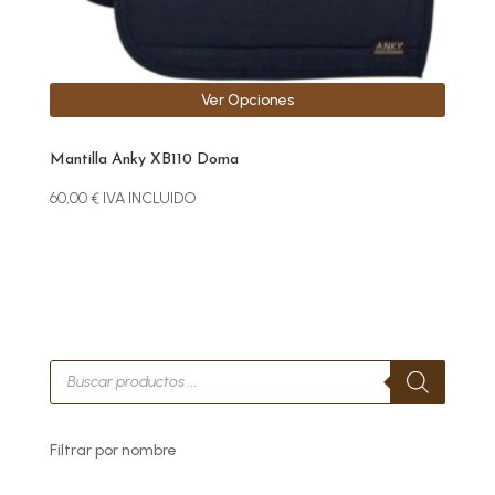
página
de
producto
Ver Opciones
Mantilla Anky XB110 Doma
60,00
€
IVA INCLUIDO
Búsqueda
de
productos
Filtrar por nombre