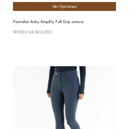
Ver Opciones
Pantalón Anky Amplify Full Grip señora
149,00
€
IVA INCLUIDO
Este
producto
tiene
múltiples
variantes.
Las
opciones
se
pueden
elegir