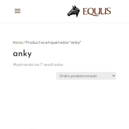
Inicio
/ Productos etiquetados “anky”
anky
Mostrando los 7 resultados
Este
producto
tiene
múltiples
variantes.
Las
opciones