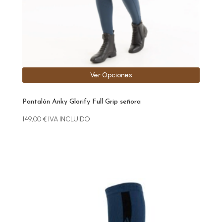
en
la
página
de
producto
Ver Opciones
Pantalón Anky Glorify Full Grip señora
149,00
€
IVA INCLUIDO
Este
producto
tiene
múltiples