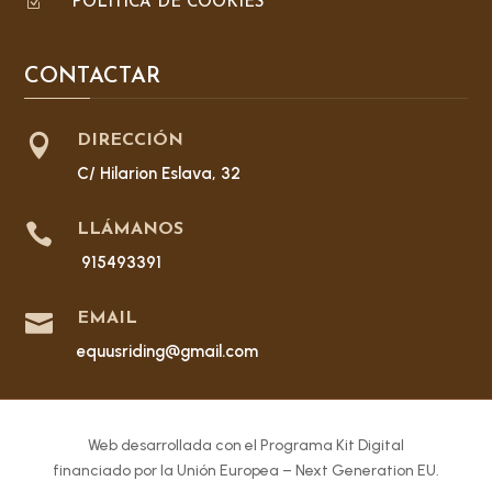
Z
POLÍTICA DE COOKIES
CONTACTAR

DIRECCIÓN
C/ Hilarion Eslava, 32

LLÁMANOS
915493391

EMAIL
equusriding@gmail.com
Web desarrollada con el Programa Kit Digital
financiado por la Unión Europea – Next Generation EU.