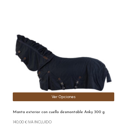
producto
tiene
múltiples
variantes.
Las
opciones
se
pueden
elegir
en
la
página
de
producto
Ver Opciones
Manta exterior con cuello desmontable Anky 300 g
140,00
€
IVA INCLUIDO