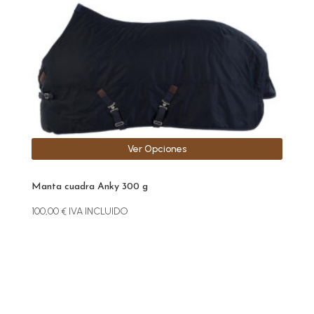
se
pueden
elegir
en
la
página
de
producto
Ver Opciones
Manta cuadra Anky 300 g
100,00
€
IVA INCLUIDO
Este