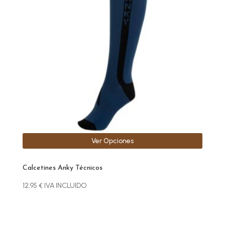
variantes.
Las
opciones
se
pueden
elegir
en
la
página
de
producto
Ver Opciones
Calcetines Anky Técnicos
12,95
€
IVA INCLUIDO