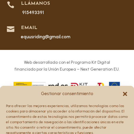

LLÁMANOS
915493391

EMAIL
equusriding@gmail.com
Web desarrollada con el Programa Kit Digital
financiado por la Unión Europea – Next Generation EU.
Gestionar consentimiento
Los puntos de vista y las opiniones expresadas en la web
Para ofrecer las mejores experiencias, utilizamos tecnologías como las
son únicamente los del autor o autores y no reflejan
cookies para almacenar y/o acceder a la información del dispositivo. El
necesariamente los de la Unión Europea o la Comisión
consentimiento de estas tecnologías nos permitirá procesar datos como
el comportamiento de navegación o las identificaciones únicas en este
Europea.
sitio. No consentir o retirar el consentimiento, puede afectar
Ni la Unión Europea ni la Comisión Europea pueden ser
negativamente a ciertas características y funciones.