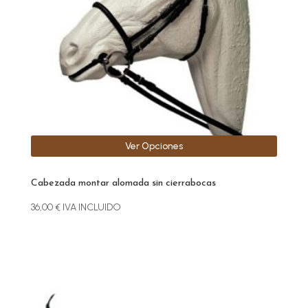
se
pueden
elegir
en
la
página
de
producto
Ver Opciones
Cabezada montar alomada sin cierrabocas
36,00
€
IVA INCLUIDO
Este