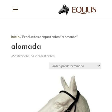
Inicio
/ Productos etiquetados “alomada”
alomada
Mostrando los 2 resultados
Este
producto
tiene
múltiples
variantes.
Las
opciones