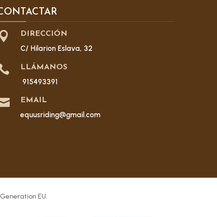
CONTACTAR

DIRECCIÓN
C/ Hilarion Eslava, 32

LLÁMANOS
915493391

EMAIL
equusriding@gmail.com
 Generation EU.