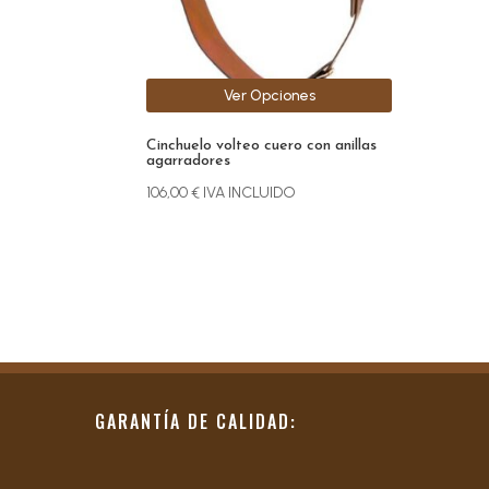
pueden
elegir
en
la
Ver Opciones
página
de
Cinchuelo volteo cuero con anillas
producto
agarradores
106,00
€
IVA INCLUIDO
GARANTÍA DE CALIDAD: