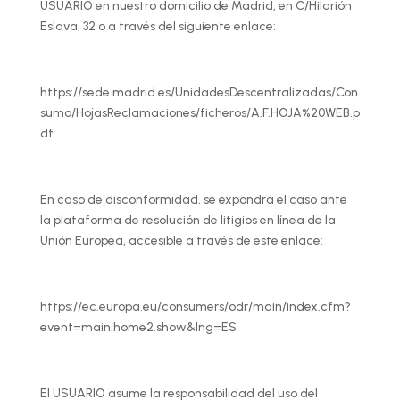
USUARIO en nuestro domicilio de Madrid, en C/Hilarión
Eslava, 32 o a través del siguiente enlace:
https://sede.madrid.es/UnidadesDescentralizadas/Con
sumo/HojasReclamaciones/ficheros/A.F.HOJA%20WEB.p
df
En caso de disconformidad, se expondrá el caso ante
la plataforma de resolución de litigios en línea de la
Unión Europea, accesible a través de este enlace:
https://ec.europa.eu/consumers/odr/main/index.cfm?
event=main.home2.show&lng=ES
El USUARIO asume la responsabilidad del uso del