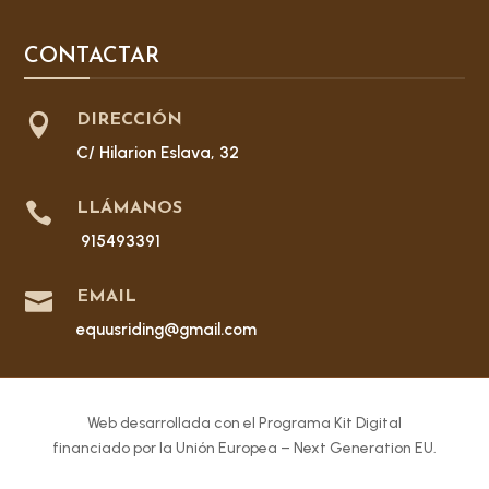
CONTACTAR

DIRECCIÓN
C/ Hilarion Eslava, 32

LLÁMANOS
915493391

EMAIL
equusriding@gmail.com
Web desarrollada con el Programa Kit Digital
financiado por la Unión Europea – Next Generation EU.