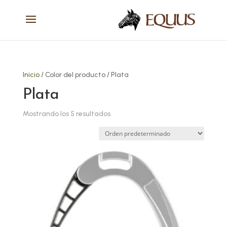
Inicio
/ Color del producto / Plata
Plata
Mostrando los 5 resultados
Este
producto
tiene
múltiples
variantes.
Las
opciones