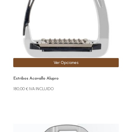
se
pueden
elegir
en
la
página
de
producto
Ver Opciones
Estribos Acavallo Alupro
180,00
€
IVA INCLUIDO
Este