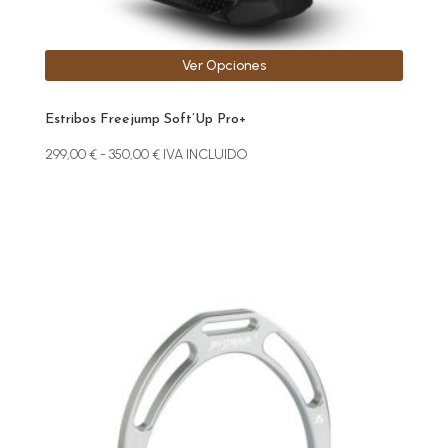
de
producto
Ver Opciones
Estribos Freejump Soft’Up Pro+
Rango
299,00
€
-
350,00
€
IVA INCLUIDO
de
precios:
desde
299,00 €
hasta
Este
350,00 €
producto
tiene
múltiples
variantes.
Las
opciones
se