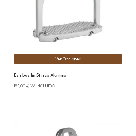
pueden
elegir
en
la
página
de
producto
Ver Opciones
Estribos Jin Stirrup Aluminio
185,00
€
IVA INCLUIDO