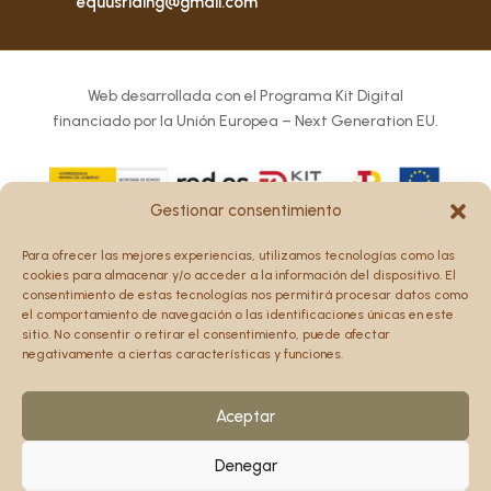
equusriding@gmail.com
Web desarrollada con el Programa Kit Digital
financiado por la Unión Europea – Next Generation EU.
Gestionar consentimiento
Los puntos de vista y las opiniones expresadas en la web
Para ofrecer las mejores experiencias, utilizamos tecnologías como las
son únicamente los del autor o autores y no reflejan
cookies para almacenar y/o acceder a la información del dispositivo. El
necesariamente los de la Unión Europea o la Comisión
consentimiento de estas tecnologías nos permitirá procesar datos como
el comportamiento de navegación o las identificaciones únicas en este
Europea.
sitio. No consentir o retirar el consentimiento, puede afectar
Ni la Unión Europea ni la Comisión Europea pueden ser
negativamente a ciertas características y funciones.
consideradas responsables de las mismas.
Aceptar
Denegar