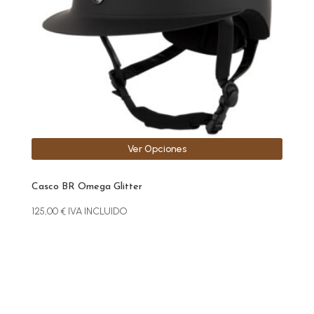
se
pueden
elegir
en
la
página
de
producto
Ver Opciones
Casco BR Omega Glitter
125,00
€
IVA INCLUIDO