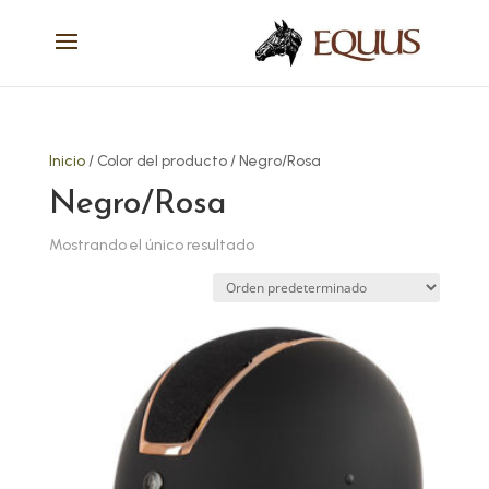
Inicio
/ Color del producto / Negro/Rosa
Negro/Rosa
Mostrando el único resultado
Este
producto
tiene
múltiples
variantes.
Las
opciones