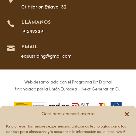
C/ Hilarion Eslava, 32

LLÁMANOS
915493391

EMAIL
equusriding@gmail.com
Web desarrollada con el Programa Kit Digital
financiado por la Unión Europea – Next Generation EU.
Gestionar consentimiento
Los puntos de vista y las opiniones expresadas en la web
Para ofrecer las mejores experiencias, utilizamos tecnologías como las
son únicamente los del autor o autores y no reflejan
cookies para almacenar y/o acceder a la información del dispositivo. El