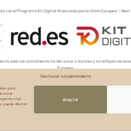
da con el Programa Kit Digital financiado por la Unión Europea – Next
 en la web son únicamente los del autor o autores y no reflejan neces
Europea.
Europea ni la Comisión Europea pueden ser consideradas responsables d
Gestionar consentimiento
okies para
de estas
egación o las
Aceptar
to, puede afectar