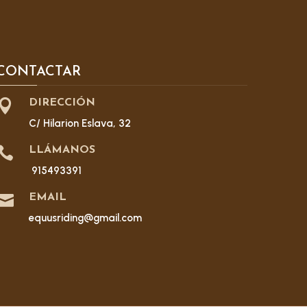
CONTACTAR

DIRECCIÓN
C/ Hilarion Eslava, 32

LLÁMANOS
915493391

EMAIL
equusriding@gmail.com