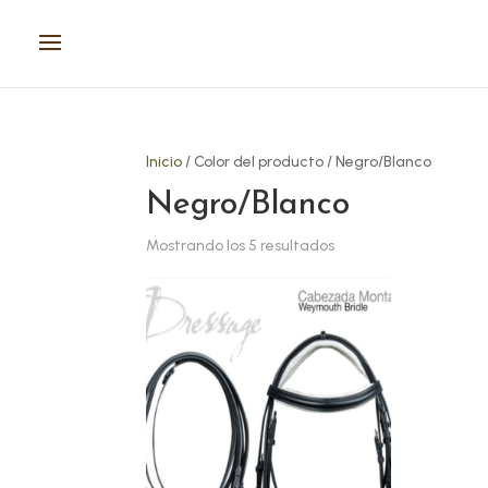
Inicio
/ Color del producto / Negro/Blanco
Negro/Blanco
Mostrando los 5 resultados
Este
Este
producto
prod
tiene
tien
múltiples
múlt
variantes.
vari
Las
Las
opciones
opci
se
se