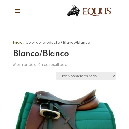
Inicio
/ Color del producto / Blanco/Blanco
Blanco/Blanco
Mostrando el único resultado
Este
producto
tiene
múltiples
variantes.
Las
opciones