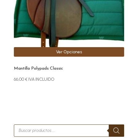
se
pueden
elegir
en
la
página
de
Ver Opciones
producto
Mantilla Polypads Classic
66,00
€
IVA INCLUIDO
Búsqueda
de
productos