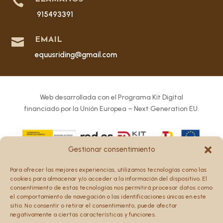

915493391

EMAIL
equusriding@gmail.com
Web desarrollada con el Programa Kit Digital
financiado por la Unión Europea – Next Generation EU.
Gestionar consentimiento
Los puntos de vista y las opiniones expresadas en la web
Para ofrecer las mejores experiencias, utilizamos tecnologías como las
son únicamente los del autor o autores y no reflejan
cookies para almacenar y/o acceder a la información del dispositivo. El
necesariamente los de la Unión Europea o la Comisión
consentimiento de estas tecnologías nos permitirá procesar datos como
el comportamiento de navegación o las identificaciones únicas en este
Europea.
sitio. No consentir o retirar el consentimiento, puede afectar
Ni la Unión Europea ni la Comisión Europea pueden ser
negativamente a ciertas características y funciones.
consideradas responsables de las mismas.