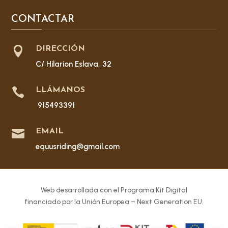
CONTACTAR

DIRECCIÓN
C/ Hilarion Eslava, 32

LLÁMANOS
915493391

EMAIL
equusriding@gmail.com
Web desarrollada con el Programa Kit Digital
financiado por la Unión Europea – Next Generation EU.