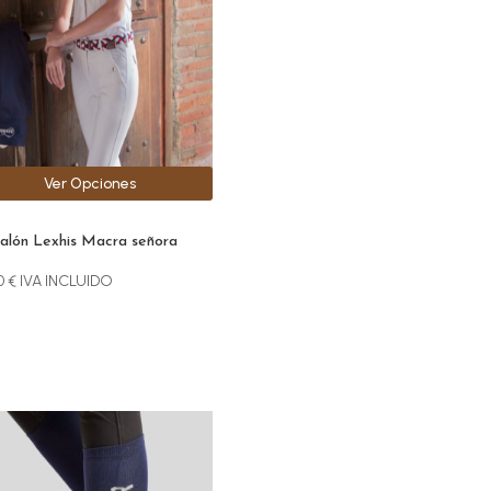
ones
den
r
Ver Opciones
na
ucto
alón Lexhis Macra señora
0
€
IVA INCLUIDO
ucto
e