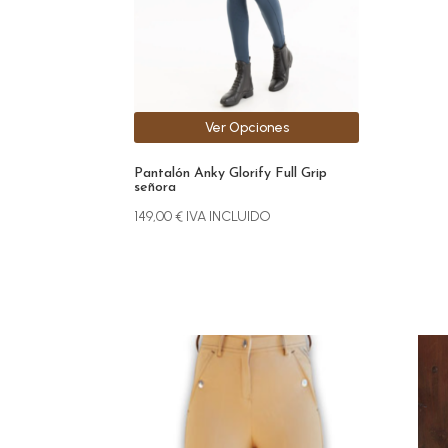
se
pueden
elegir
en
la
Ver Opciones
página
de
Pantalón Anky Glorify Full Grip
producto
señora
149,00
€
IVA INCLUIDO
Este
Este
producto
prod
tiene
tien
múltiples
múlt
variantes.
vari