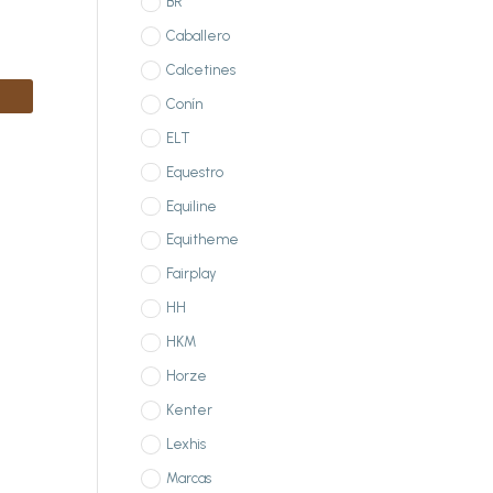
BR
Caballero
Calcetines
Conín
ELT
Equestro
Equiline
Equitheme
Fairplay
HH
HKM
Horze
Kenter
Lexhis
Marcas