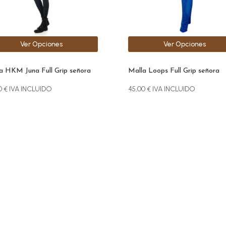
den
pueden
r
elegir
en
la
Ver Opciones
Ver Opciones
na
página
de
ucto
producto
a HKM Juna Full Grip señora
Malla Loops Full Grip señora
0
€
IVA INCLUIDO
45,00
€
IVA INCLUIDO