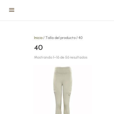
Inicio
/ Talla del producto / 40
40
Mostrando 1–16 de 56 resultados
Este
Este
producto
prod
tiene
tien
múltiples
múlt
variantes.
vari
Las
Las
opciones
opci
se
se