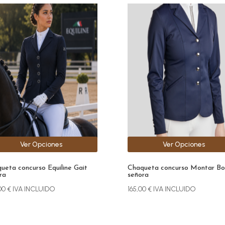
Este
ucto
producto
e
tiene
iples
múltiples
antes.
variantes.
Las
ones
opciones
se
den
pueden
r
elegir
en
la
Ver Opciones
Ver Opciones
na
página
de
ueta concurso Equiline Gait
Chaqueta concurso Montar Bo
ucto
producto
ra
señora
00
€
IVA INCLUIDO
165,00
€
IVA INCLUIDO