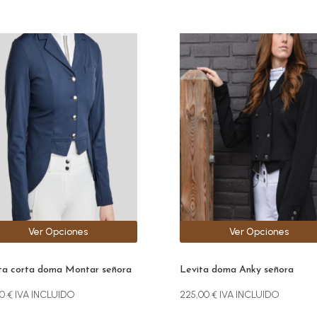
Este
ucto
producto
e
tiene
iples
múltiples
antes.
variantes.
Las
ones
opciones
se
den
pueden
r
elegir
en
la
Ver Opciones
Ver Opciones
na
página
de
ucto
producto
ta corta doma Montar señora
Levita doma Anky señora
00
€
IVA INCLUIDO
225,00
€
IVA INCLUIDO