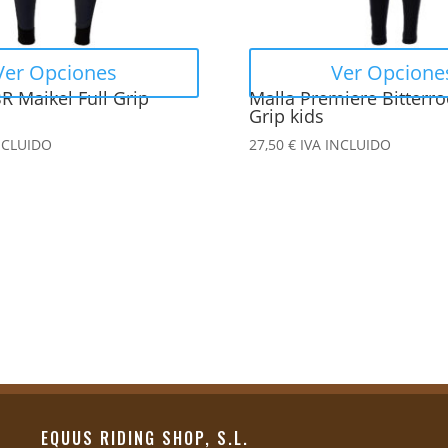
pueden
elegir
en
Ver Opciones
Ver Opcione
la
R Maikel Full Grip
Malla Premiere Bitterroo
página
Grip kids
de
NCLUIDO
27,50
€
IVA INCLUIDO
producto
EQUUS RIDING SHOP, S.L.