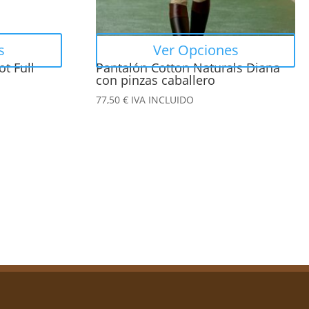
pueden
elegir
en
s
Ver Opciones
la
t Full
Pantalón Cotton Naturals Diana
página
con pinzas caballero
de
77,50
€
IVA INCLUIDO
producto