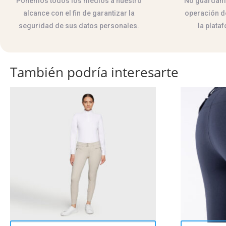
Ponemos todos los medios a nuestro
No guardamos
alcance con el fin de garantizar la
operación de
seguridad de sus datos personales.
la plata
También podría interesarte
Este
Este
producto
producto
tiene
tiene
múltiples
múltiples
variantes.
variantes.
Las
Las
opciones
opciones
se
se
pueden
pueden
elegir
elegir
en
en