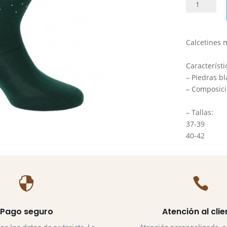
Calcetines
Equithème
Te
Amo
Calcetines 
Kamilia
cantidad
Característi
– Piedras bl
– Composici
– Tallas:
37-39
40-42


Pago seguro
Atención al clie