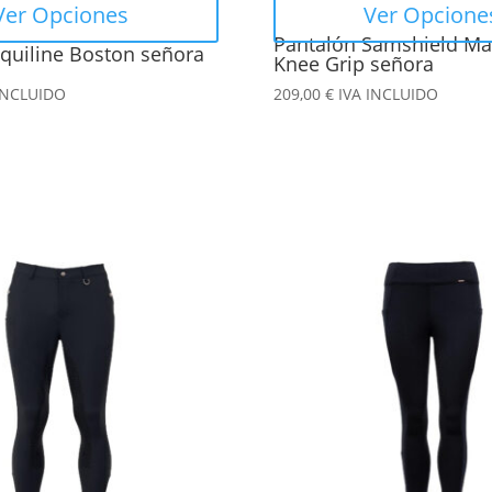
Ver Opciones
Ver Opcione
la
Pantalón Samshield Ma
quiline Boston señora
página
Knee Grip señora
de
INCLUIDO
209,00
€
IVA INCLUIDO
producto
Este
producto
tiene
múltiples
variantes.
Las
opciones
se