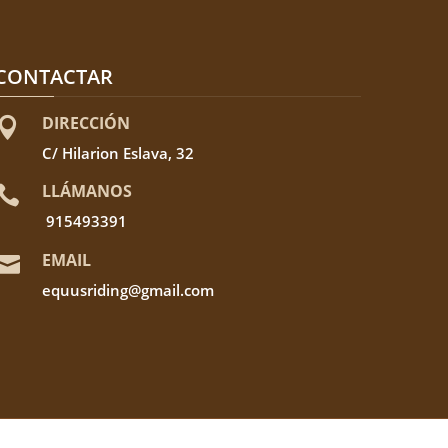
CONTACTAR
DIRECCIÓN

C/ Hilarion Eslava, 32
LLÁMANOS

915493391
EMAIL

equusriding@gmail.com