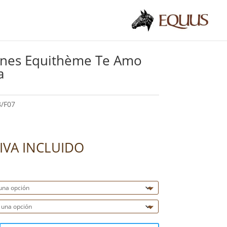
ines Equithème Te Amo
a
/F07
IVA INCLUIDO