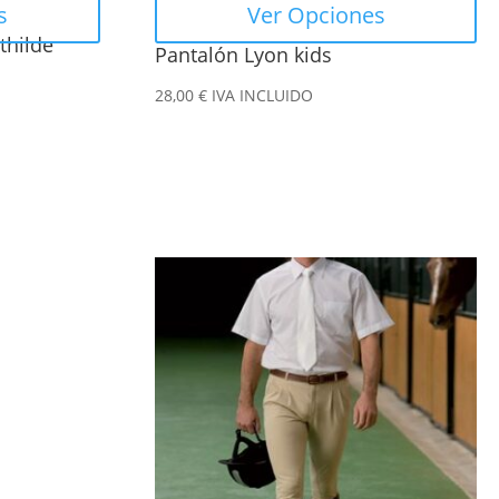
s
Ver Opciones
la
thilde
Pantalón Lyon kids
página
de
28,00
€
IVA INCLUIDO
producto
Este
producto
tiene
múltiples
variantes.
Las
opciones
se