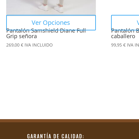
pueden
pueden
elegir
elegir
en
en
Ver Opciones
la
la
Pantalón Samshield Diane Full
Pantalón B
página
página
Grip señora
caballero
de
de
269,00
€
IVA INCLUIDO
99,95
€
IVA I
producto
producto
GARANTÍA DE CALIDAD: