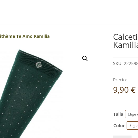
Calcet
uithème Te Amo Kamilia
Kamili
SKU:
222598
Precio:
9,90
€
Talla
Color