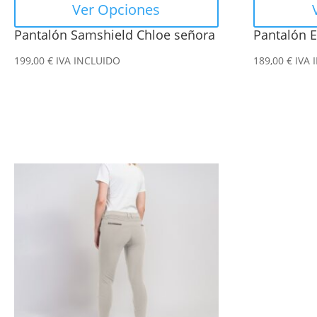
Ver Opciones
la
la
Pantalón Samshield Chloe señora
Pantalón E
página
página
de
de
199,00
€
IVA INCLUIDO
189,00
€
IVA 
producto
producto
Este
Este
producto
producto
tiene
tiene
múltiples
múltiples
variantes.
variantes.
Las
Las
opciones
opciones
se
se