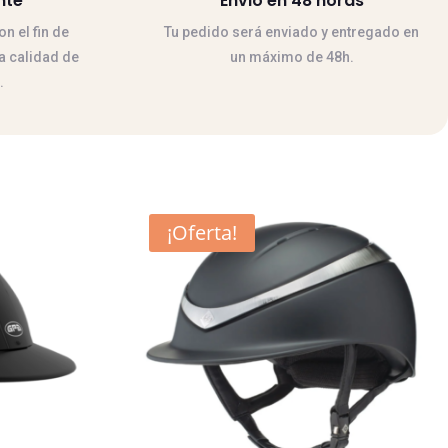
nte
Envio en 48 horas
n el fin de
Tu pedido será enviado y entregado en
la calidad de
un máximo de 48h.
.
Este
¡Oferta!
producto
tiene
múltiples
variantes.
Las
opciones
se
pueden