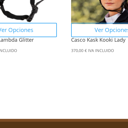
se
pueden
elegir
en
Ver Opciones
Ver Opcione
la
Lambda Glitter
Casco Kask Kooki Lady
página
de
INCLUIDO
370,00
€
IVA INCLUIDO
producto