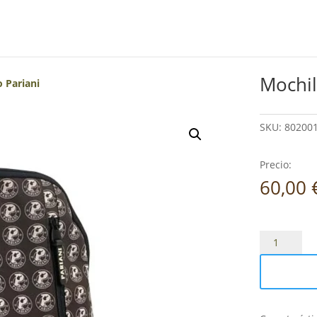
Mochil
 Pariani
SKU:
802001
Precio:
60,00
Mochila
para
casco
Pariani
cantidad