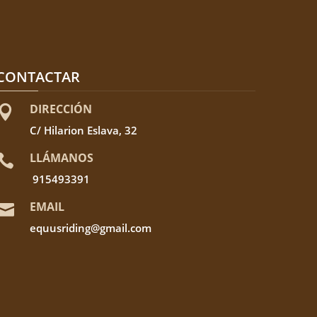
CONTACTAR
DIRECCIÓN

C/ Hilarion Eslava, 32
LLÁMANOS

915493391
EMAIL

equusriding@gmail.com