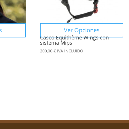
se
pueden
elegir
en
s
Ver Opciones
la
Casco Equithème Wings con
página
sistema Mips
de
200,00
€
IVA INCLUIDO
producto