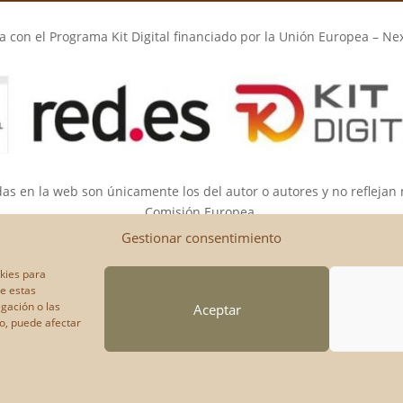
 con el Programa Kit Digital financiado por la Unión Europea – Ne
das en la web son únicamente los del autor o autores y no reflejan
Comisión Europea.
opea ni la Comisión Europea pueden ser consideradas responsable
Gestionar consentimiento
okies para
de estas
gación o las
Aceptar
to, puede afectar