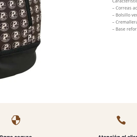
Característi
– Correas a
– Bolsillo ve
– Cremallera
– Base refo

