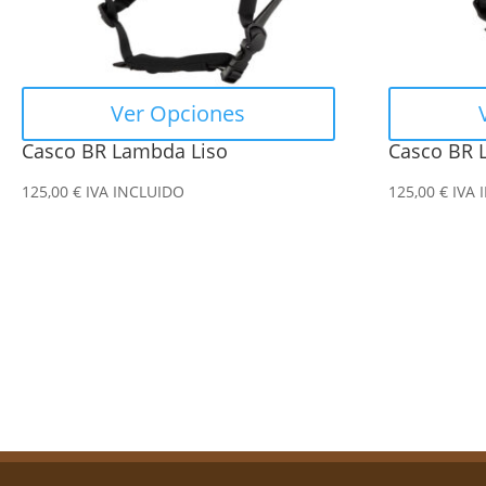
se
se
pueden
pueden
elegir
elegir
en
en
Ver Opciones
la
la
Casco BR Lambda Liso
Casco BR 
página
página
de
de
125,00
€
IVA INCLUIDO
125,00
€
IVA 
producto
producto