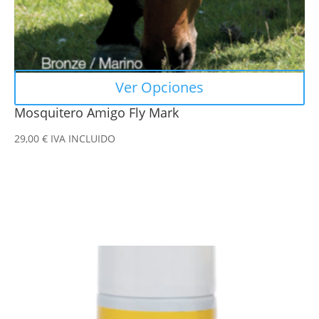
página
de
producto
Ver Opciones
Mosquitero Amigo Fly Mark
29,00
€
IVA INCLUIDO