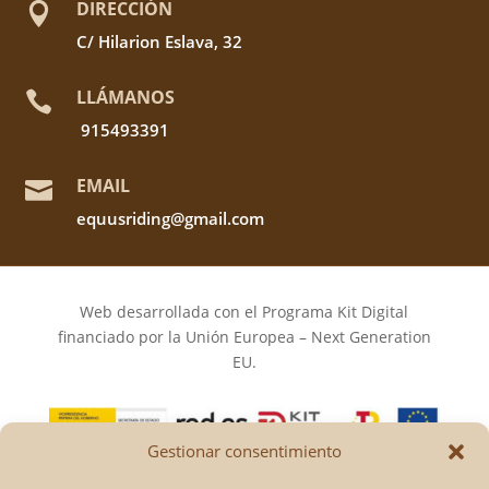
DIRECCIÓN

C/ Hilarion Eslava, 32
LLÁMANOS

915493391
EMAIL

equusriding@gmail.com
Web desarrollada con el Programa Kit Digital
financiado por la Unión Europea – Next Generation
EU.
Gestionar consentimiento
Los puntos de vista y las opiniones expresadas en la