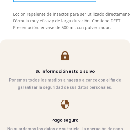
500
ml
Loción repelente de insectos para ser utilizado directamente 
cantidad
Fórmula muy eficaz y de larga duración. Contiene DEET.
Presentación: envase de 500 ml. con pulverizador.

Su información esta a salvo
Ponemos todos los medios a nuestro alcance con el fin de
garantizar la seguridad de sus datos personales.

Pago seguro
No guardamos los datos de su tarjeta. La operación de pago