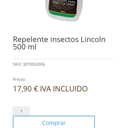
Repelente insectos Lincoln
500 ml
SKU:
307002/006
Precio:
17,90
€
IVA INCLUIDO
Repelente
insectos
Comprar
Lincoln