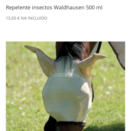
Repelente insectos Waldhausen 500 ml
15,50
€
IVA INCLUIDO
Este
producto
tiene
múltiples
variantes.
Las
opciones
se
pueden
elegir
en
la