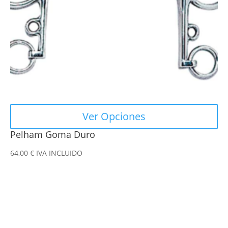
pueden
elegir
en
la
página
de
producto
Ver Opciones
Pelham Goma Duro
64,00
€
IVA INCLUIDO