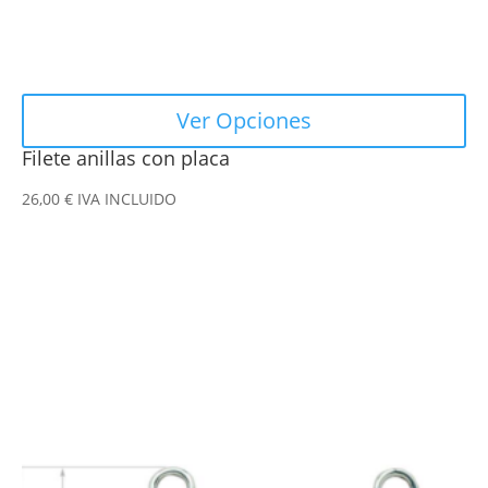
página
de
producto
Ver Opciones
Filete anillas con placa
26,00
€
IVA INCLUIDO
Este
producto
tiene
múltiples