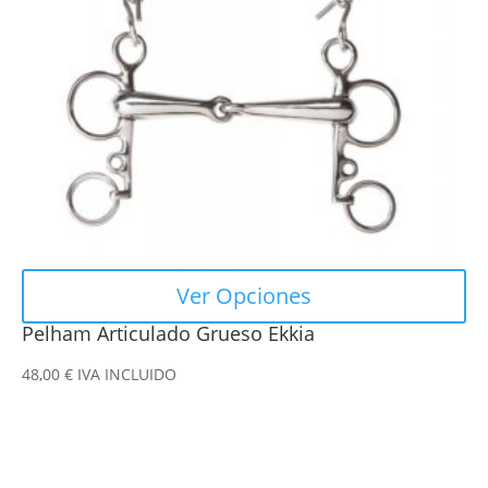
opciones
se
pueden
elegir
en
la
página
de
producto
Ver Opciones
Pelham Articulado Grueso Ekkia
48,00
€
IVA INCLUIDO