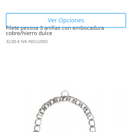
producto
Ver Opciones
Filete pessoa 3 anillas con embocadura
cobre/hierro dulce
32,00
€
IVA INCLUIDO
Este
producto
tiene
múltiples
variantes.
Las