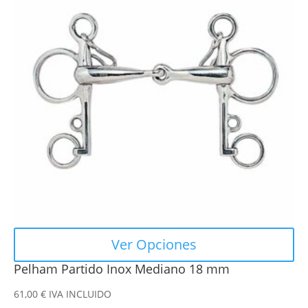
múltiples
variantes.
Las
opciones
se
pueden
elegir
en
la
página
de
producto
Ver Opciones
Pelham Partido Inox Mediano 18 mm
61,00
€
IVA INCLUIDO