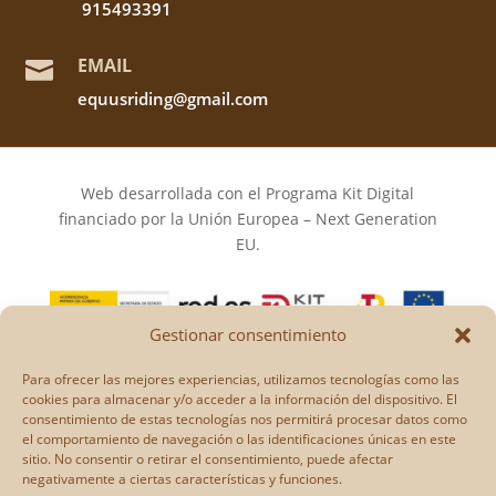
915493391
EMAIL

equusriding@gmail.com
Web desarrollada con el Programa Kit Digital
financiado por la Unión Europea – Next Generation
EU.
Gestionar consentimiento
Los puntos de vista y las opiniones expresadas en la
Para ofrecer las mejores experiencias, utilizamos tecnologías como las
web son únicamente los del autor o autores y no
cookies para almacenar y/o acceder a la información del dispositivo. El
consentimiento de estas tecnologías nos permitirá procesar datos como
reflejan necesariamente los de la Unión Europea o la
el comportamiento de navegación o las identificaciones únicas en este
Comisión Europea.
sitio. No consentir o retirar el consentimiento, puede afectar
Ni la Unión Europea ni la Comisión Europea pueden
negativamente a ciertas características y funciones.