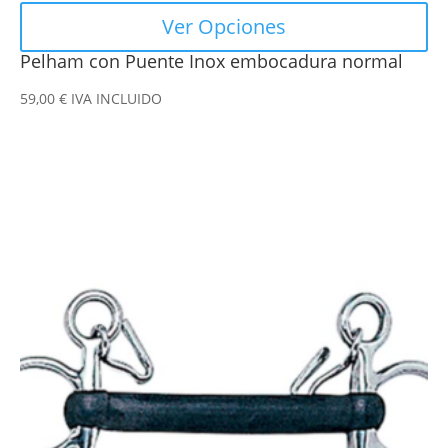
Ver Opciones
Pelham con Puente Inox embocadura normal
59,00
€
IVA INCLUIDO
Este
producto
tiene
múltiples
variantes.
Las
opciones
se