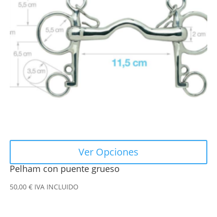
variantes.
Las
opciones
se
pueden
elegir
en
la
página
de
producto
Ver Opciones
Pelham con puente grueso
50,00
€
IVA INCLUIDO