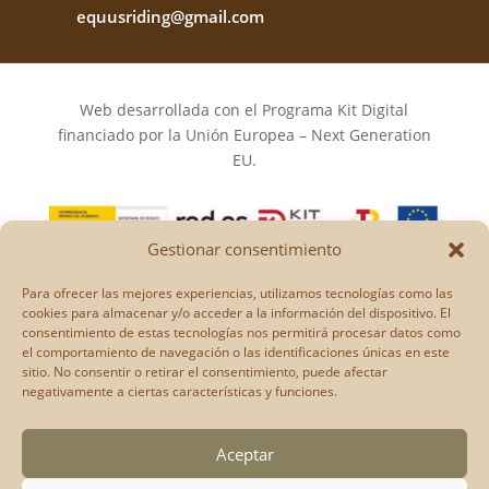
equusriding@gmail.com
Web desarrollada con el Programa Kit Digital
financiado por la Unión Europea – Next Generation
EU.
Gestionar consentimiento
Los puntos de vista y las opiniones expresadas en la
Para ofrecer las mejores experiencias, utilizamos tecnologías como las
web son únicamente los del autor o autores y no
cookies para almacenar y/o acceder a la información del dispositivo. El
reflejan necesariamente los de la Unión Europea o la
consentimiento de estas tecnologías nos permitirá procesar datos como
el comportamiento de navegación o las identificaciones únicas en este
Comisión Europea.
sitio. No consentir o retirar el consentimiento, puede afectar
Ni la Unión Europea ni la Comisión Europea pueden
negativamente a ciertas características y funciones.
ser consideradas responsables de las mismas.
Aceptar