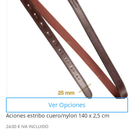
múltiples
variantes.
Las
opciones
se
pueden
elegir
en
la
página
de
producto
Ver Opciones
Aciones estribo cuero/nylon 140 x 2,5 cm
24,00
€
IVA INCLUIDO