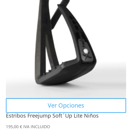
múltiples
variantes.
Las
opciones
se
pueden
elegir
en
la
página
de
producto
Ver Opciones
Estribos Freejump Soft´Up Lite Niños
195,00
€
IVA INCLUIDO