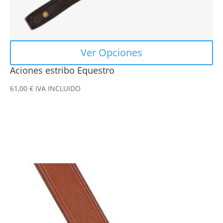
página
de
producto
Ver Opciones
Aciones estribo Equestro
61,00
€
IVA INCLUIDO
Este
producto
tiene
múltiples
variantes.