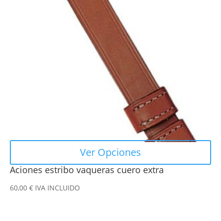
Las
opciones
se
pueden
elegir
en
la
página
de
producto
Ver Opciones
Aciones estribo vaqueras cuero extra
60,00
€
IVA INCLUIDO