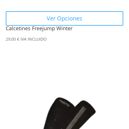
producto
Ver Opciones
Calcetines Freejump Winter
29,00
€
IVA INCLUIDO
Este
producto
tiene
múltiples
variantes.
Las