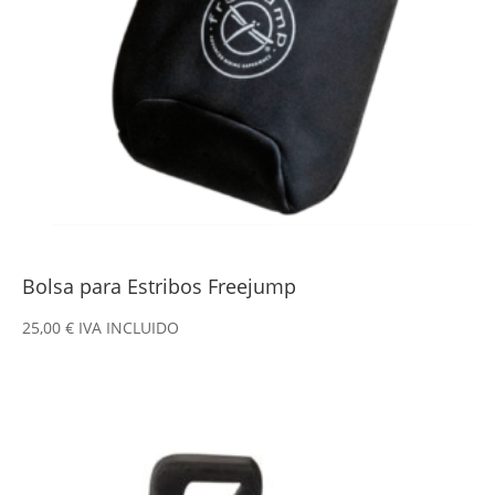
Bolsa para Estribos Freejump
25,00
€
IVA INCLUIDO
Este
producto
tiene