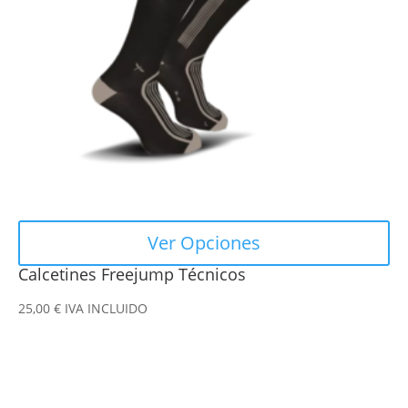
opciones
se
pueden
elegir
en
la
página
de
producto
Ver Opciones
Calcetines Freejump Técnicos
25,00
€
IVA INCLUIDO