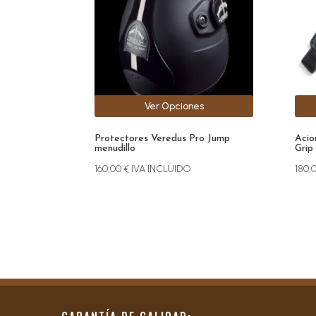
opciones
opci
se
se
pueden
pue
elegir
elegi
en
en
la
la
Ver Opciones
página
pági
de
de
Protectores Veredus Pro Jump
Acio
producto
prod
menudillo
Grip
160,00
€
IVA INCLUIDO
180,