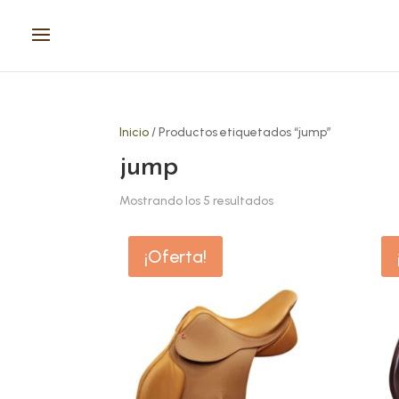
Inicio
/ Productos etiquetados “jump”
jump
Mostrando los 5 resultados
Este
Este
¡Oferta!
producto
prod
tiene
tien
múltiples
múlt
variantes.
vari
Las
Las
opciones
opci
se
se