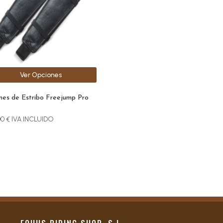
ones
den
r
Ver Opciones
na
nes de Estribo Freejump Pro
ucto
00
€
IVA INCLUIDO