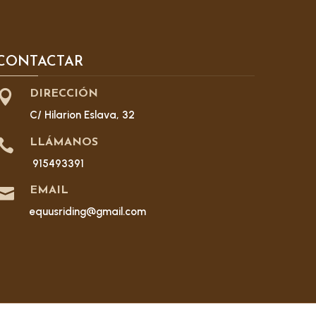
CONTACTAR

DIRECCIÓN
C/ Hilarion Eslava, 32

LLÁMANOS
915493391

EMAIL
equusriding@gmail.com