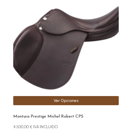
producto
tiene
múltiples
variantes.
Las
opciones
se
pueden
elegir
en
la
página
de
producto
Ver Opciones
Montura Prestige Michel Robert CPS
4.500,00
€
IVA INCLUIDO