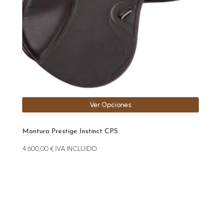
se
pueden
elegir
en
la
página
de
producto
Ver Opciones
Montura Prestige Instinct CPS
4.600,00
€
IVA INCLUIDO
Este