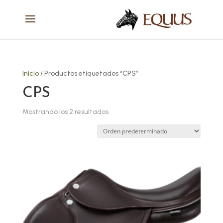
Inicio
/ Productos etiquetados “CPS”
CPS
Mostrando los 2 resultados
Este
producto
tiene
múltiples
variantes.
Las
opciones