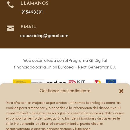

LLÁMANOS
915493391

EMAIL
equusriding@gmail.com
Web desarrollada con el Programa Kit Digital
financiado por la Unión Europea – Next Generation EU.
Gestionar consentimiento
Los puntos de vista y las opiniones expresadas en la web
Para ofrecer las mejores experiencias, utilizamos tecnologías como las
son únicamente los del autor o autores y no reflejan
cookies para almacenar y/o acceder a la información del dispositivo. El
necesariamente los de la Unión Europea o la Comisión
consentimiento de estas tecnologías nos permitirá procesar datos como
el comportamiento de navegación o las identificaciones únicas en este
Europea.
sitio. No consentir o retirar el consentimiento, puede afectar
Ni la Unión Europea ni la Comisión Europea pueden ser
negativamente a ciertas características y funciones.