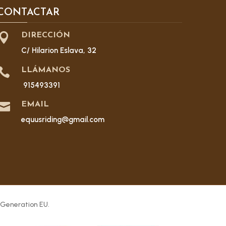
CONTACTAR

DIRECCIÓN
C/ Hilarion Eslava, 32

LLÁMANOS
915493391

EMAIL
equusriding@gmail.com
 Generation EU.