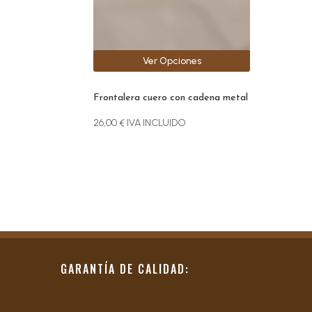
pueden
elegir
en
la
Ver Opciones
página
de
producto
Frontalera cuero con cadena metal
26,00
€
IVA INCLUIDO
GARANTÍA DE CALIDAD: