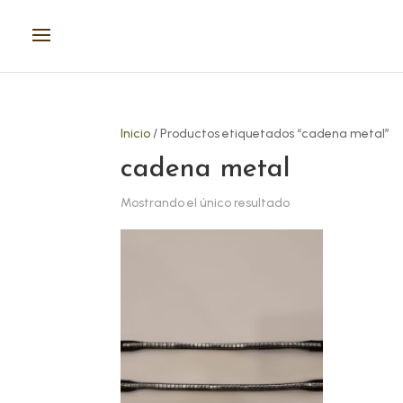
Inicio
/ Productos etiquetados “cadena metal”
cadena metal
Mostrando el único resultado
Este
producto
tiene
múltiples
variantes.
Las
opciones
se