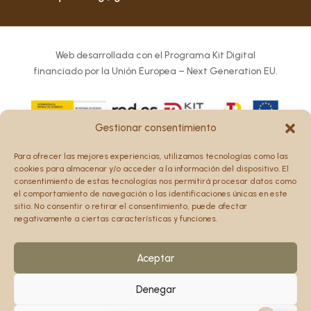
Web desarrollada con el Programa Kit Digital
financiado por la Unión Europea – Next Generation EU.
Gestionar consentimiento
Los puntos de vista y las opiniones expresadas en la web
Para ofrecer las mejores experiencias, utilizamos tecnologías como las
son únicamente los del autor o autores y no reflejan
cookies para almacenar y/o acceder a la información del dispositivo. El
necesariamente los de la Unión Europea o la Comisión
consentimiento de estas tecnologías nos permitirá procesar datos como
el comportamiento de navegación o las identificaciones únicas en este
Europea.
sitio. No consentir o retirar el consentimiento, puede afectar
Ni la Unión Europea ni la Comisión Europea pueden ser
negativamente a ciertas características y funciones.
consideradas responsables de las mismas.
Aceptar
Denegar