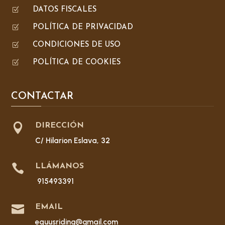
Z
DATOS FISCALES
Z
POLÍTICA DE PRIVACIDAD
Z
CONDICIONES DE USO
Z
POLÍTICA DE COOKIES
CONTACTAR

DIRECCIÓN
C/ Hilarion Eslava, 32

LLÁMANOS
915493391

EMAIL
equusriding@gmail.com