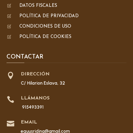
Z
DATOS FISCALES
Z
POLÍTICA DE PRIVACIDAD
Z
CONDICIONES DE USO
Z
POLÍTICA DE COOKIES
CONTACTAR

DIRECCIÓN
C/ Hilarion Eslava, 32

LLÁMANOS
915493391

EMAIL
equusriding@gmail.com