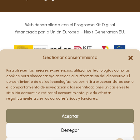
Web desarrollada con el Programa Kit Digital
financiado por la Unión Europea – Next Generation EU.
Gestionar consentimiento
Los puntos de vista y las opiniones expresadas en la web
Para ofrecer las mejores experiencias, utilizamos tecnologías como las
son únicamente los del autor o autores y no reflejan
cookies para almacenar y/o acceder a la información del dispositivo. El
necesariamente los de la Unión Europea o la Comisión
consentimiento de estas tecnologías nos permitirá procesar datos como
el comportamiento de navegación o las identificaciones únicas en este
Europea.
sitio. No consentir o retirar el consentimiento, puede afectar
Ni la Unión Europea ni la Comisión Europea pueden ser
negativamente a ciertas características y funciones.
consideradas responsables de las mismas.
Aceptar
Denegar