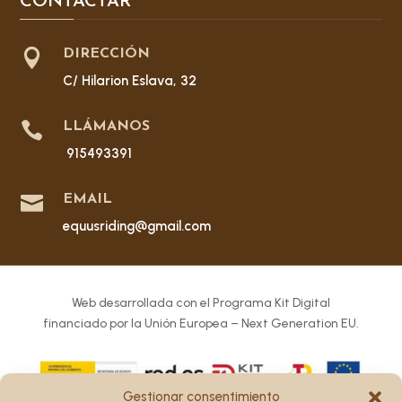
CONTACTAR

DIRECCIÓN
C/ Hilarion Eslava, 32

LLÁMANOS
915493391

EMAIL
equusriding@gmail.com
Web desarrollada con el Programa Kit Digital
financiado por la Unión Europea – Next Generation EU.
Gestionar consentimiento