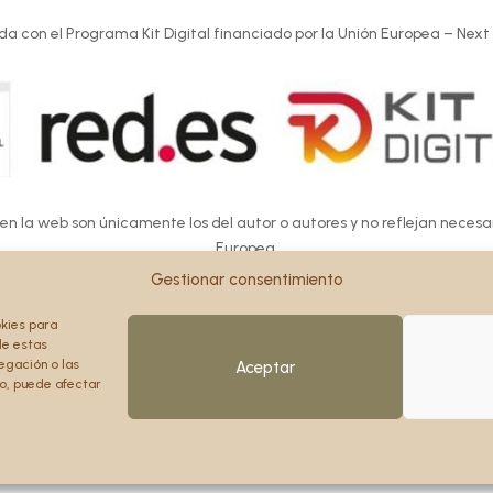
da con el Programa Kit Digital financiado por la Unión Europea – Next
 en la web son únicamente los del autor o autores y no reflejan neces
Europea.
Europea ni la Comisión Europea pueden ser consideradas responsables d
Gestionar consentimiento
okies para
de estas
egación o las
Aceptar
to, puede afectar